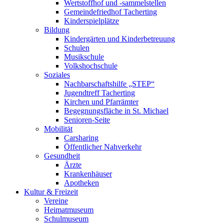
Wertstoffhof und -sammelstellen
Gemeindefriedhof Tacherting
Kinderspielplätze
Bildung
Kindergärten und Kinderbetreuung
Schulen
Musikschule
Volkshochschule
Soziales
Nachbarschaftshilfe „STEP“
Jugendtreff Tacherting
Kirchen und Pfarrämter
Begegnungsfläche in St. Michael
Senioren-Seite
Mobilität
Carsharing
Öffentlicher Nahverkehr
Gesundheit
Ärzte
Krankenhäuser
Apotheken
Kultur & Freizeit
Vereine
Heimatmuseum
Schulmuseum