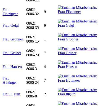
8006-22
Frau
08621
9
Flötzinger
8006-32
08621
Frau Geigl
9
8006-35
08621
Frau Gröbner
1
8006-15
08621
Frau Gruber
7
8006-29
08621
Frau Hansen
4
8006-31
Frau
08621
7
Hüttinger
8006-24
08621
Frau Illguth
2
8006-0
08621