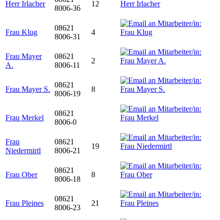
Herr Irlacher
12
8006-36
08621
Frau Klug
4
8006-31
Frau Mayer
08621
2
A.
8006-11
08621
Frau Mayer S.
8
8006-19
08621
Frau Merkel
8006-0
Frau
08621
19
Niedermirtl
8006-21
08621
Frau Ober
8
8006-18
08621
Frau Pleines
21
8006-23