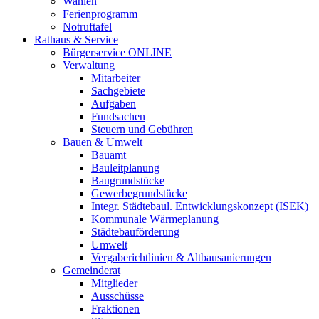
Wahlen
Ferienprogramm
Notruftafel
Rathaus & Service
Bürgerservice ONLINE
Verwaltung
Mitarbeiter
Sachgebiete
Aufgaben
Fundsachen
Steuern und Gebühren
Bauen & Umwelt
Bauamt
Bauleitplanung
Baugrundstücke
Gewerbegrundstücke
Integr. Städtebaul. Entwicklungskonzept (ISEK)
Kommunale Wärmeplanung
Städtebauförderung
Umwelt
Vergaberichtlinien & Altbausanierungen
Gemeinderat
Mitglieder
Ausschüsse
Fraktionen