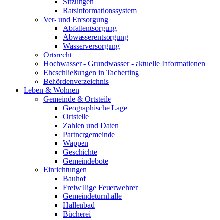
Sitzungen
Ratsinformationssystem
Ver- und Entsorgung
Abfallentsorgung
Abwasserentsorgung
Wasserversorgung
Ortsrecht
Hochwasser - Grundwasser - aktuelle Informationen
Eheschließungen in Tacherting
Behördenverzeichnis
Leben & Wohnen
Gemeinde & Ortsteile
Geographische Lage
Ortsteile
Zahlen und Daten
Partnergemeinde
Wappen
Geschichte
Gemeindebote
Einrichtungen
Bauhof
Freiwillige Feuerwehren
Gemeindeturnhalle
Hallenbad
Bücherei