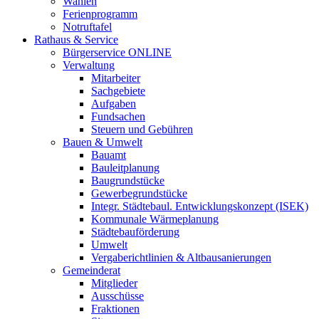
Wahlen
Ferienprogramm
Notruftafel
Rathaus & Service
Bürgerservice ONLINE
Verwaltung
Mitarbeiter
Sachgebiete
Aufgaben
Fundsachen
Steuern und Gebühren
Bauen & Umwelt
Bauamt
Bauleitplanung
Baugrundstücke
Gewerbegrundstücke
Integr. Städtebaul. Entwicklungskonzept (ISEK)
Kommunale Wärmeplanung
Städtebauförderung
Umwelt
Vergaberichtlinien & Altbausanierungen
Gemeinderat
Mitglieder
Ausschüsse
Fraktionen