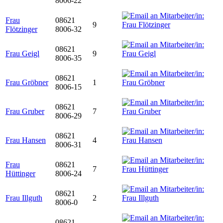
8006-22
Frau
08621
9
Flötzinger
8006-32
08621
Frau Geigl
9
8006-35
08621
Frau Gröbner
1
8006-15
08621
Frau Gruber
7
8006-29
08621
Frau Hansen
4
8006-31
Frau
08621
7
Hüttinger
8006-24
08621
Frau Illguth
2
8006-0
08621