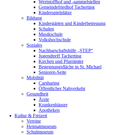
Wertstoffhof und -sammelstellen
Gemeindefriedhof Tacherting
Kinderspielplätze
Bildung
Kindergärten und Kinderbetreuung
Schulen
Musikschule
Volkshochschule
Soziales
Nachbarschaftshilfe „STEP“
Jugendtreff Tacherting
Kirchen und Pfarrämter
Begegnungsfläche in St. Michael
Senioren-Seite
Mobilität
Carsharing
Öffentlicher Nahverkehr
Gesundheit
Ärzte
Krankenhäuser
Apotheken
Kultur & Freizeit
Vereine
Heimatmuseum
Schulmuseum