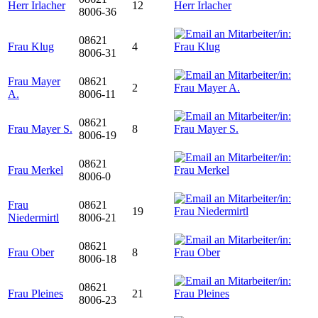
Herr Irlacher
12
8006-36
08621
Frau Klug
4
8006-31
Frau Mayer
08621
2
A.
8006-11
08621
Frau Mayer S.
8
8006-19
08621
Frau Merkel
8006-0
Frau
08621
19
Niedermirtl
8006-21
08621
Frau Ober
8
8006-18
08621
Frau Pleines
21
8006-23