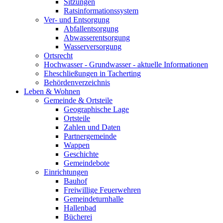
Sitzungen
Ratsinformationssystem
Ver- und Entsorgung
Abfallentsorgung
Abwasserentsorgung
Wasserversorgung
Ortsrecht
Hochwasser - Grundwasser - aktuelle Informationen
Eheschließungen in Tacherting
Behördenverzeichnis
Leben & Wohnen
Gemeinde & Ortsteile
Geographische Lage
Ortsteile
Zahlen und Daten
Partnergemeinde
Wappen
Geschichte
Gemeindebote
Einrichtungen
Bauhof
Freiwillige Feuerwehren
Gemeindeturnhalle
Hallenbad
Bücherei