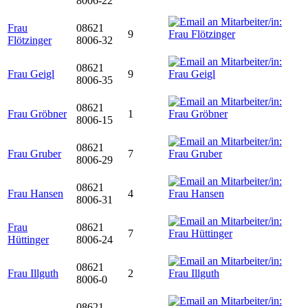
8006-22
Frau
08621
9
Flötzinger
8006-32
08621
Frau Geigl
9
8006-35
08621
Frau Gröbner
1
8006-15
08621
Frau Gruber
7
8006-29
08621
Frau Hansen
4
8006-31
Frau
08621
7
Hüttinger
8006-24
08621
Frau Illguth
2
8006-0
08621