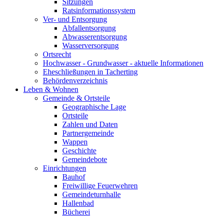
Sitzungen
Ratsinformationssystem
Ver- und Entsorgung
Abfallentsorgung
Abwasserentsorgung
Wasserversorgung
Ortsrecht
Hochwasser - Grundwasser - aktuelle Informationen
Eheschließungen in Tacherting
Behördenverzeichnis
Leben & Wohnen
Gemeinde & Ortsteile
Geographische Lage
Ortsteile
Zahlen und Daten
Partnergemeinde
Wappen
Geschichte
Gemeindebote
Einrichtungen
Bauhof
Freiwillige Feuerwehren
Gemeindeturnhalle
Hallenbad
Bücherei