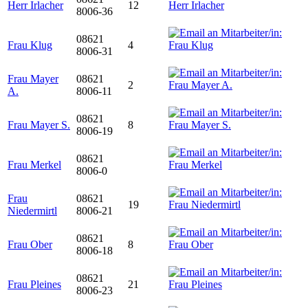
Herr Irlacher
12
8006-36
08621
Frau Klug
4
8006-31
Frau Mayer
08621
2
A.
8006-11
08621
Frau Mayer S.
8
8006-19
08621
Frau Merkel
8006-0
Frau
08621
19
Niedermirtl
8006-21
08621
Frau Ober
8
8006-18
08621
Frau Pleines
21
8006-23