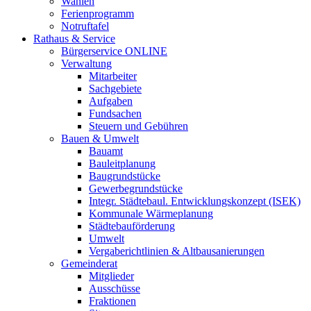
Wahlen
Ferienprogramm
Notruftafel
Rathaus & Service
Bürgerservice ONLINE
Verwaltung
Mitarbeiter
Sachgebiete
Aufgaben
Fundsachen
Steuern und Gebühren
Bauen & Umwelt
Bauamt
Bauleitplanung
Baugrundstücke
Gewerbegrundstücke
Integr. Städtebaul. Entwicklungskonzept (ISEK)
Kommunale Wärmeplanung
Städtebauförderung
Umwelt
Vergaberichtlinien & Altbausanierungen
Gemeinderat
Mitglieder
Ausschüsse
Fraktionen