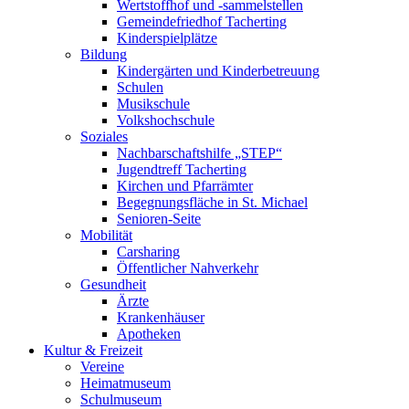
Wertstoffhof und -sammelstellen
Gemeindefriedhof Tacherting
Kinderspielplätze
Bildung
Kindergärten und Kinderbetreuung
Schulen
Musikschule
Volkshochschule
Soziales
Nachbarschaftshilfe „STEP“
Jugendtreff Tacherting
Kirchen und Pfarrämter
Begegnungsfläche in St. Michael
Senioren-Seite
Mobilität
Carsharing
Öffentlicher Nahverkehr
Gesundheit
Ärzte
Krankenhäuser
Apotheken
Kultur & Freizeit
Vereine
Heimatmuseum
Schulmuseum