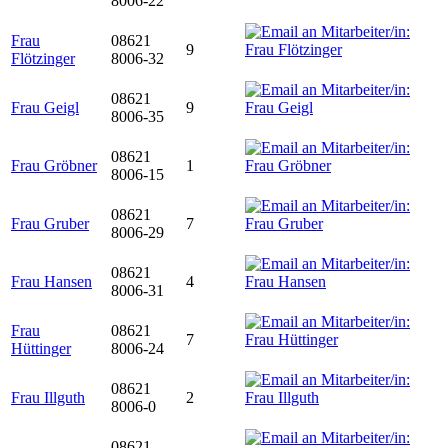
8006-22
Frau
08621
9
Flötzinger
8006-32
08621
Frau Geigl
9
8006-35
08621
Frau Gröbner
1
8006-15
08621
Frau Gruber
7
8006-29
08621
Frau Hansen
4
8006-31
Frau
08621
7
Hüttinger
8006-24
08621
Frau Illguth
2
8006-0
08621