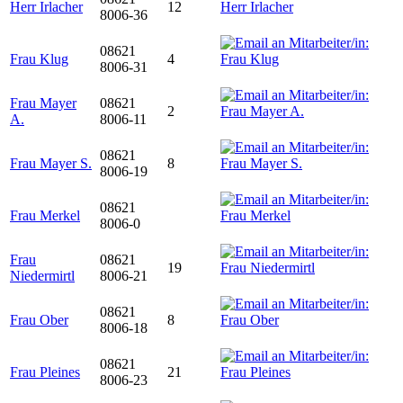
Herr Irlacher
12
8006-36
08621
Frau Klug
4
8006-31
Frau Mayer
08621
2
A.
8006-11
08621
Frau Mayer S.
8
8006-19
08621
Frau Merkel
8006-0
Frau
08621
19
Niedermirtl
8006-21
08621
Frau Ober
8
8006-18
08621
Frau Pleines
21
8006-23