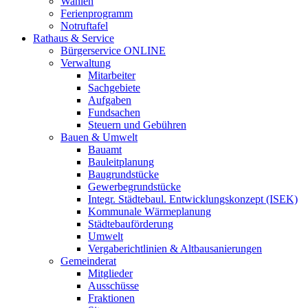
Wahlen
Ferienprogramm
Notruftafel
Rathaus & Service
Bürgerservice ONLINE
Verwaltung
Mitarbeiter
Sachgebiete
Aufgaben
Fundsachen
Steuern und Gebühren
Bauen & Umwelt
Bauamt
Bauleitplanung
Baugrundstücke
Gewerbegrundstücke
Integr. Städtebaul. Entwicklungskonzept (ISEK)
Kommunale Wärmeplanung
Städtebauförderung
Umwelt
Vergaberichtlinien & Altbausanierungen
Gemeinderat
Mitglieder
Ausschüsse
Fraktionen