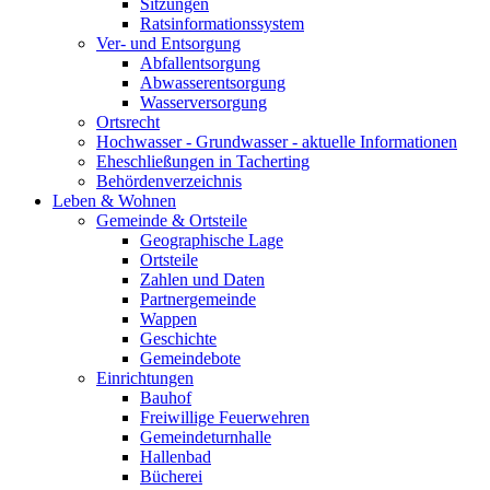
Sitzungen
Ratsinformationssystem
Ver- und Entsorgung
Abfallentsorgung
Abwasserentsorgung
Wasserversorgung
Ortsrecht
Hochwasser - Grundwasser - aktuelle Informationen
Eheschließungen in Tacherting
Behördenverzeichnis
Leben & Wohnen
Gemeinde & Ortsteile
Geographische Lage
Ortsteile
Zahlen und Daten
Partnergemeinde
Wappen
Geschichte
Gemeindebote
Einrichtungen
Bauhof
Freiwillige Feuerwehren
Gemeindeturnhalle
Hallenbad
Bücherei