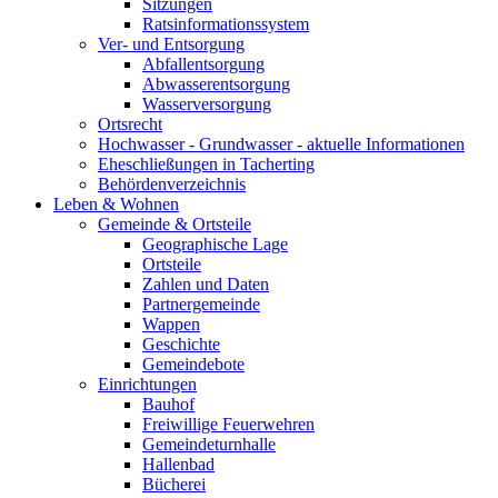
Sitzungen
Ratsinformationssystem
Ver- und Entsorgung
Abfallentsorgung
Abwasserentsorgung
Wasserversorgung
Ortsrecht
Hochwasser - Grundwasser - aktuelle Informationen
Eheschließungen in Tacherting
Behördenverzeichnis
Leben & Wohnen
Gemeinde & Ortsteile
Geographische Lage
Ortsteile
Zahlen und Daten
Partnergemeinde
Wappen
Geschichte
Gemeindebote
Einrichtungen
Bauhof
Freiwillige Feuerwehren
Gemeindeturnhalle
Hallenbad
Bücherei