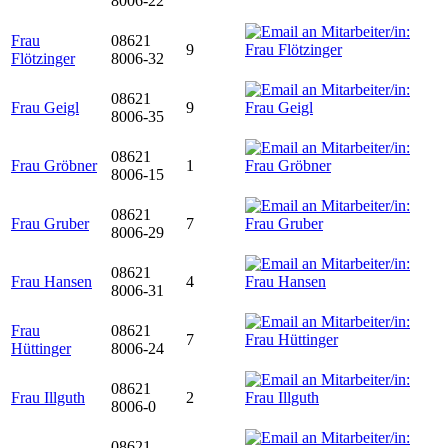
8006-22
Frau
08621
9
Flötzinger
8006-32
08621
Frau Geigl
9
8006-35
08621
Frau Gröbner
1
8006-15
08621
Frau Gruber
7
8006-29
08621
Frau Hansen
4
8006-31
Frau
08621
7
Hüttinger
8006-24
08621
Frau Illguth
2
8006-0
08621