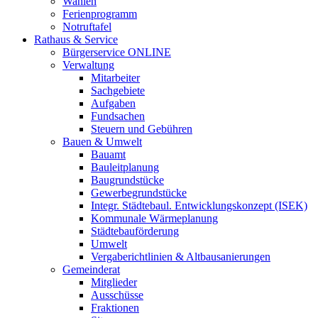
Wahlen
Ferienprogramm
Notruftafel
Rathaus & Service
Bürgerservice ONLINE
Verwaltung
Mitarbeiter
Sachgebiete
Aufgaben
Fundsachen
Steuern und Gebühren
Bauen & Umwelt
Bauamt
Bauleitplanung
Baugrundstücke
Gewerbegrundstücke
Integr. Städtebaul. Entwicklungskonzept (ISEK)
Kommunale Wärmeplanung
Städtebauförderung
Umwelt
Vergaberichtlinien & Altbausanierungen
Gemeinderat
Mitglieder
Ausschüsse
Fraktionen