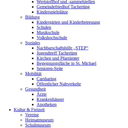
Wertstoffhof und -sammelstellen
Gemeindefriedhof Tacherting
Kinderspielplätze
Bildung
Kindergärten und Kinderbetreuung
Schulen
Musikschule
Volkshochschule
Soziales
Nachbarschaftshilfe „STEP“
Jugendtreff Tacherting
Kirchen und Pfarrämter
Begegnungsfläche in St. Michael
Senioren-Seite
Mobilität
Carsharing
Öffentlicher Nahverkehr
Gesundheit
Ärzte
Krankenhäuser
Apotheken
Kultur & Freizeit
Vereine
Heimatmuseum
Schulmuseum