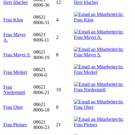
Herr Irlacher
12
8006-36
08621
Frau Klug
4
8006-31
Frau Mayer
08621
2
A.
8006-11
08621
Frau Mayer S.
8
8006-19
08621
Frau Merkel
8006-0
Frau
08621
19
Niedermirtl
8006-21
08621
Frau Ober
8
8006-18
08621
Frau Pleines
21
8006-23