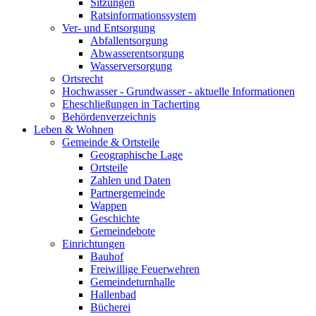
Sitzungen
Ratsinformationssystem
Ver- und Entsorgung
Abfallentsorgung
Abwasserentsorgung
Wasserversorgung
Ortsrecht
Hochwasser - Grundwasser - aktuelle Informationen
Eheschließungen in Tacherting
Behördenverzeichnis
Leben & Wohnen
Gemeinde & Ortsteile
Geographische Lage
Ortsteile
Zahlen und Daten
Partnergemeinde
Wappen
Geschichte
Gemeindebote
Einrichtungen
Bauhof
Freiwillige Feuerwehren
Gemeindeturnhalle
Hallenbad
Bücherei