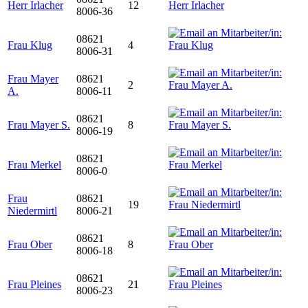
Herr Irlacher
12
8006-36
08621
Frau Klug
4
8006-31
Frau Mayer
08621
2
A.
8006-11
08621
Frau Mayer S.
8
8006-19
08621
Frau Merkel
8006-0
Frau
08621
19
Niedermirtl
8006-21
08621
Frau Ober
8
8006-18
08621
Frau Pleines
21
8006-23