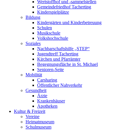
Wertstoffhof und -sammelstellen
Gemeindefriedhof Tacherting
Kinderspielplätze
Bildung
Kindergärten und Kinderbetreuung
Schulen
Musikschule
Volkshochschule
Soziales
Nachbarschaftshilfe „STEP“
Jugendtreff Tacherting
Kirchen und Pfarrämter
Begegnungsfläche in St. Michael
Senioren-Seite
Mobilität
Carsharing
Öffentlicher Nahverkehr
Gesundheit
Ärzte
Krankenhäuser
Apotheken
Kultur & Freizeit
Vereine
Heimatmuseum
Schulmuseum