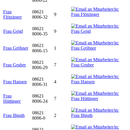
8006-22
Frau
08621
9
Flötzinger
8006-32
08621
Frau Geigl
9
8006-35
08621
Frau Gröbner
1
8006-15
08621
Frau Gruber
7
8006-29
08621
Frau Hansen
4
8006-31
Frau
08621
7
Hüttinger
8006-24
08621
Frau Illguth
2
8006-0
08621