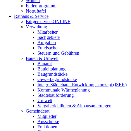
Wahlen
Ferienprogramm
Notruftafel
Rathaus & Service
Bürgerservice ONLINE
Verwaltung
Mitarbeiter
Sachgebiete
Aufgaben
Fundsachen
Steuern und Gebühren
Bauen & Umwelt
Bauamt
Bauleitplanung
Baugrundstücke
Gewerbegrundstücke
Integr. Städtebaul. Entwicklungskonzept (ISEK)
Kommunale Wärmeplanung
Städtebauförderung
Umwelt
Vergaberichtlinien & Altbausanierungen
Gemeinderat
Mitglieder
Ausschüsse
Fraktionen