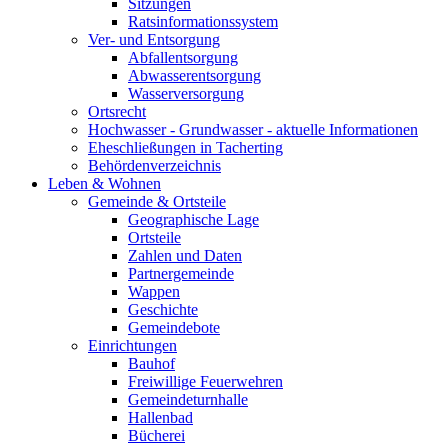
Sitzungen
Ratsinformationssystem
Ver- und Entsorgung
Abfallentsorgung
Abwasserentsorgung
Wasserversorgung
Ortsrecht
Hochwasser - Grundwasser - aktuelle Informationen
Eheschließungen in Tacherting
Behördenverzeichnis
Leben & Wohnen
Gemeinde & Ortsteile
Geographische Lage
Ortsteile
Zahlen und Daten
Partnergemeinde
Wappen
Geschichte
Gemeindebote
Einrichtungen
Bauhof
Freiwillige Feuerwehren
Gemeindeturnhalle
Hallenbad
Bücherei