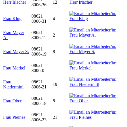
Herr Irlacher
12
8006-36
08621
Frau Klug
4
8006-31
Frau Mayer
08621
2
A.
8006-11
08621
Frau Mayer S.
8
8006-19
08621
Frau Merkel
8006-0
Frau
08621
19
Niedermirtl
8006-21
08621
Frau Ober
8
8006-18
08621
Frau Pleines
21
8006-23