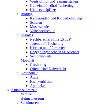
Wertstoffhof und -sammelstellen
Gemeindefriedhof Tacherting
Kinderspielplätze
Bildung
Kindergärten und Kinderbetreuung
Schulen
Musikschule
Volkshochschule
Soziales
Nachbarschaftshilfe „STEP“
Jugendtreff Tacherting
Kirchen und Pfarrämter
Begegnungsfläche in St. Michael
Senioren-Seite
Mobilität
Carsharing
Öffentlicher Nahverkehr
Gesundheit
Ärzte
Krankenhäuser
Apotheken
Kultur & Freizeit
Vereine
Heimatmuseum
Schulmuseum