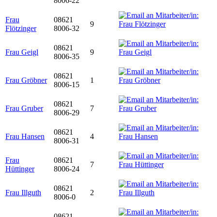
8006-22
Frau
08621
9
Flötzinger
8006-32
08621
Frau Geigl
9
8006-35
08621
Frau Gröbner
1
8006-15
08621
Frau Gruber
7
8006-29
08621
Frau Hansen
4
8006-31
Frau
08621
7
Hüttinger
8006-24
08621
Frau Illguth
2
8006-0
08621