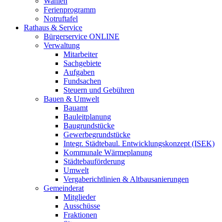
Wahlen
Ferienprogramm
Notruftafel
Rathaus & Service
Bürgerservice ONLINE
Verwaltung
Mitarbeiter
Sachgebiete
Aufgaben
Fundsachen
Steuern und Gebühren
Bauen & Umwelt
Bauamt
Bauleitplanung
Baugrundstücke
Gewerbegrundstücke
Integr. Städtebaul. Entwicklungskonzept (ISEK)
Kommunale Wärmeplanung
Städtebauförderung
Umwelt
Vergaberichtlinien & Altbausanierungen
Gemeinderat
Mitglieder
Ausschüsse
Fraktionen