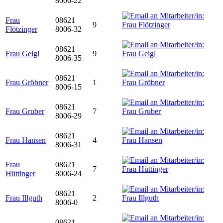
8006-22
Frau
08621
9
Flötzinger
8006-32
08621
Frau Geigl
9
8006-35
08621
Frau Gröbner
1
8006-15
08621
Frau Gruber
7
8006-29
08621
Frau Hansen
4
8006-31
Frau
08621
7
Hüttinger
8006-24
08621
Frau Illguth
2
8006-0
08621