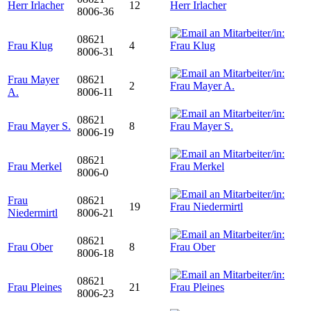
Herr Irlacher
12
8006-36
08621
Frau Klug
4
8006-31
Frau Mayer
08621
2
A.
8006-11
08621
Frau Mayer S.
8
8006-19
08621
Frau Merkel
8006-0
Frau
08621
19
Niedermirtl
8006-21
08621
Frau Ober
8
8006-18
08621
Frau Pleines
21
8006-23