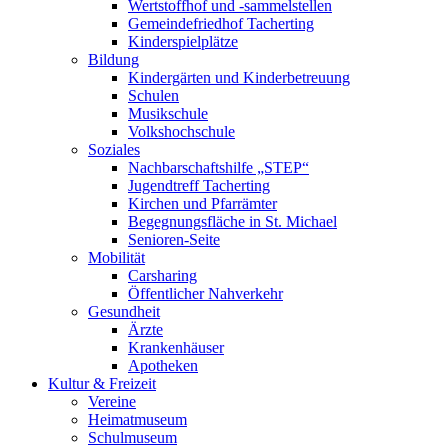
Wertstoffhof und -sammelstellen
Gemeindefriedhof Tacherting
Kinderspielplätze
Bildung
Kindergärten und Kinderbetreuung
Schulen
Musikschule
Volkshochschule
Soziales
Nachbarschaftshilfe „STEP“
Jugendtreff Tacherting
Kirchen und Pfarrämter
Begegnungsfläche in St. Michael
Senioren-Seite
Mobilität
Carsharing
Öffentlicher Nahverkehr
Gesundheit
Ärzte
Krankenhäuser
Apotheken
Kultur & Freizeit
Vereine
Heimatmuseum
Schulmuseum