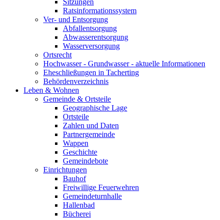
Sitzungen
Ratsinformationssystem
Ver- und Entsorgung
Abfallentsorgung
Abwasserentsorgung
Wasserversorgung
Ortsrecht
Hochwasser - Grundwasser - aktuelle Informationen
Eheschließungen in Tacherting
Behördenverzeichnis
Leben & Wohnen
Gemeinde & Ortsteile
Geographische Lage
Ortsteile
Zahlen und Daten
Partnergemeinde
Wappen
Geschichte
Gemeindebote
Einrichtungen
Bauhof
Freiwillige Feuerwehren
Gemeindeturnhalle
Hallenbad
Bücherei