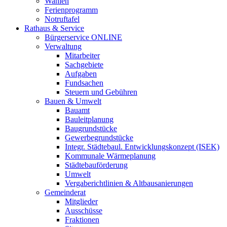
Wahlen
Ferienprogramm
Notruftafel
Rathaus & Service
Bürgerservice ONLINE
Verwaltung
Mitarbeiter
Sachgebiete
Aufgaben
Fundsachen
Steuern und Gebühren
Bauen & Umwelt
Bauamt
Bauleitplanung
Baugrundstücke
Gewerbegrundstücke
Integr. Städtebaul. Entwicklungskonzept (ISEK)
Kommunale Wärmeplanung
Städtebauförderung
Umwelt
Vergaberichtlinien & Altbausanierungen
Gemeinderat
Mitglieder
Ausschüsse
Fraktionen