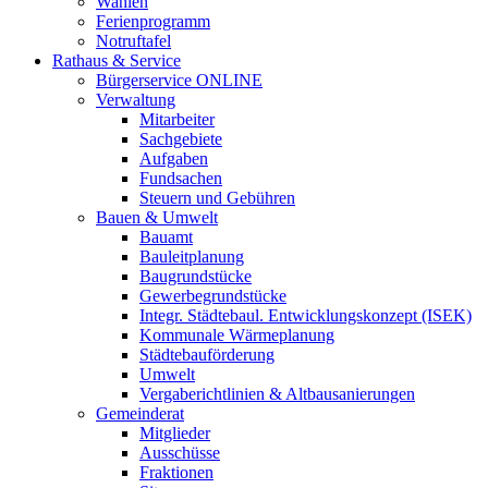
Wahlen
Ferienprogramm
Notruftafel
Rathaus & Service
Bürgerservice ONLINE
Verwaltung
Mitarbeiter
Sachgebiete
Aufgaben
Fundsachen
Steuern und Gebühren
Bauen & Umwelt
Bauamt
Bauleitplanung
Baugrundstücke
Gewerbegrundstücke
Integr. Städtebaul. Entwicklungskonzept (ISEK)
Kommunale Wärmeplanung
Städtebauförderung
Umwelt
Vergaberichtlinien & Altbausanierungen
Gemeinderat
Mitglieder
Ausschüsse
Fraktionen