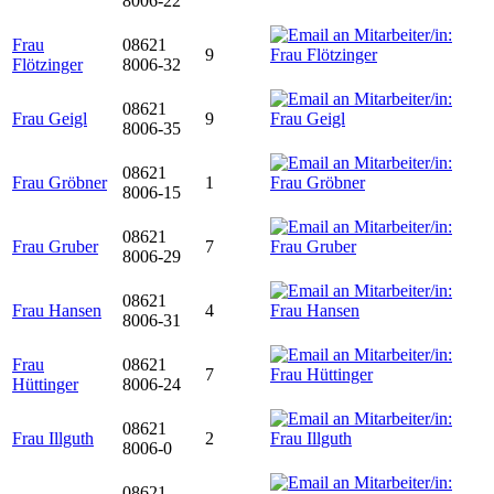
8006-22
Frau
08621
9
Flötzinger
8006-32
08621
Frau Geigl
9
8006-35
08621
Frau Gröbner
1
8006-15
08621
Frau Gruber
7
8006-29
08621
Frau Hansen
4
8006-31
Frau
08621
7
Hüttinger
8006-24
08621
Frau Illguth
2
8006-0
08621