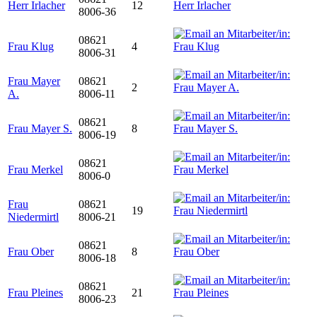
Herr Irlacher
12
8006-36
08621
Frau Klug
4
8006-31
Frau Mayer
08621
2
A.
8006-11
08621
Frau Mayer S.
8
8006-19
08621
Frau Merkel
8006-0
Frau
08621
19
Niedermirtl
8006-21
08621
Frau Ober
8
8006-18
08621
Frau Pleines
21
8006-23