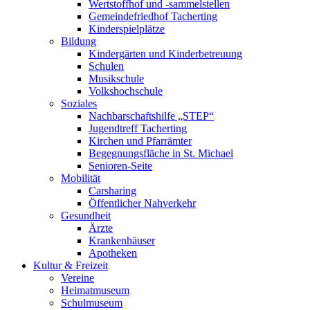
Wertstoffhof und -sammelstellen
Gemeindefriedhof Tacherting
Kinderspielplätze
Bildung
Kindergärten und Kinderbetreuung
Schulen
Musikschule
Volkshochschule
Soziales
Nachbarschaftshilfe „STEP“
Jugendtreff Tacherting
Kirchen und Pfarrämter
Begegnungsfläche in St. Michael
Senioren-Seite
Mobilität
Carsharing
Öffentlicher Nahverkehr
Gesundheit
Ärzte
Krankenhäuser
Apotheken
Kultur & Freizeit
Vereine
Heimatmuseum
Schulmuseum