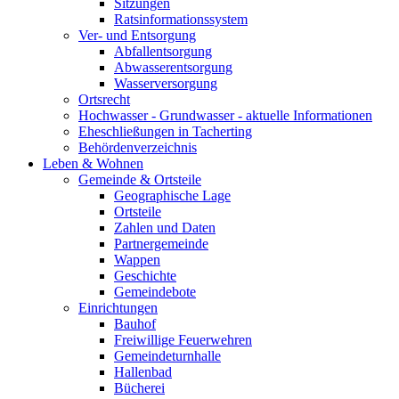
Sitzungen
Ratsinformationssystem
Ver- und Entsorgung
Abfallentsorgung
Abwasserentsorgung
Wasserversorgung
Ortsrecht
Hochwasser - Grundwasser - aktuelle Informationen
Eheschließungen in Tacherting
Behördenverzeichnis
Leben & Wohnen
Gemeinde & Ortsteile
Geographische Lage
Ortsteile
Zahlen und Daten
Partnergemeinde
Wappen
Geschichte
Gemeindebote
Einrichtungen
Bauhof
Freiwillige Feuerwehren
Gemeindeturnhalle
Hallenbad
Bücherei