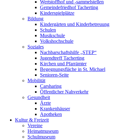
Wertstoffhof und -sammelstellen
Gemeindefriedhof Tacherting
Kinderspielplätze
Bildung
Kindergärten und Kinderbetreuung
Schulen
Musikschule
Volkshochschule
Soziales
Nachbarschaftshilfe „STEP“
Jugendtreff Tacherting
Kirchen und Pfarrämter
Begegnungsfläche in St. Michael
Senioren-Seite
Mobilität
Carsharing
Öffentlicher Nahverkehr
Gesundheit
Ärzte
Krankenhäuser
Apotheken
Kultur & Freizeit
Vereine
Heimatmuseum
Schulmuseum