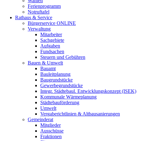
Wahlen
Ferienprogramm
Notruftafel
Rathaus & Service
Bürgerservice ONLINE
Verwaltung
Mitarbeiter
Sachgebiete
Aufgaben
Fundsachen
Steuern und Gebühren
Bauen & Umwelt
Bauamt
Bauleitplanung
Baugrundstücke
Gewerbegrundstücke
Integr. Städtebaul. Entwicklungskonzept (ISEK)
Kommunale Wärmeplanung
Städtebauförderung
Umwelt
Vergaberichtlinien & Altbausanierungen
Gemeinderat
Mitglieder
Ausschüsse
Fraktionen