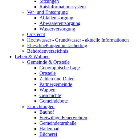
Sitzungen
Ratsinformationssystem
Ver- und Entsorgung
Abfallentsorgung
Abwasserentsorgung
Wasserversorgung
Ortsrecht
Hochwasser - Grundwasser - aktuelle Informationen
Eheschließungen in Tacherting
Behördenverzeichnis
Leben & Wohnen
Gemeinde & Ortsteile
Geographische Lage
Ortsteile
Zahlen und Daten
Partnergemeinde
Wappen
Geschichte
Gemeindebote
Einrichtungen
Bauhof
Freiwillige Feuerwehren
Gemeindeturnhalle
Hallenbad
Bücherei