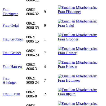
8006-22
Frau
08621
9
Flötzinger
8006-32
08621
Frau Geigl
9
8006-35
08621
Frau Gröbner
1
8006-15
08621
Frau Gruber
7
8006-29
08621
Frau Hansen
4
8006-31
Frau
08621
7
Hüttinger
8006-24
08621
Frau Illguth
2
8006-0
08621