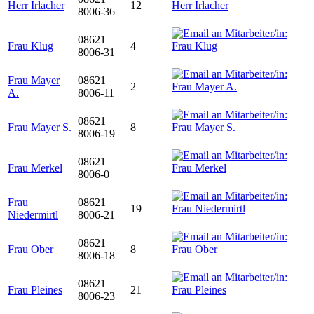
Herr Irlacher
12
8006-36
08621
Frau Klug
4
8006-31
Frau Mayer
08621
2
A.
8006-11
08621
Frau Mayer S.
8
8006-19
08621
Frau Merkel
8006-0
Frau
08621
19
Niedermirtl
8006-21
08621
Frau Ober
8
8006-18
08621
Frau Pleines
21
8006-23