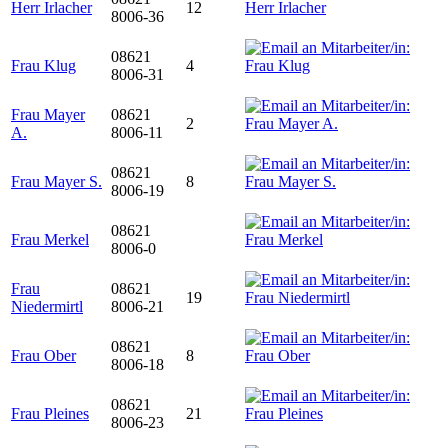
Herr Irlacher
12
8006-36
08621
Frau Klug
4
8006-31
Frau Mayer
08621
2
A.
8006-11
08621
Frau Mayer S.
8
8006-19
08621
Frau Merkel
8006-0
Frau
08621
19
Niedermirtl
8006-21
08621
Frau Ober
8
8006-18
08621
Frau Pleines
21
8006-23