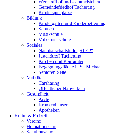
Wertstoffhof und -sammelstellen
Gemeindefriedhof Tacherting
Kinderspielplätze
Bildung
Kindergärten und Kinderbetreuung
Schulen
Musikschule
Volkshochschule
Soziales
Nachbarschaftshilfe „STEP“
Jugendtreff Tacherting
Kirchen und Pfarrämter
Begegnungsfläche in St. Michael
Senioren-Seite
Mobilität
Carsharing
Öffentlicher Nahverkehr
Gesundheit
Ärzte
Krankenhäuser
Apotheken
Kultur & Freizeit
Vereine
Heimatmuseum
Schulmuseum