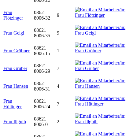
8006-22
Frau
08621
9
Flötzinger
8006-32
08621
Frau Geigl
9
8006-35
08621
Frau Gröbner
1
8006-15
08621
Frau Gruber
7
8006-29
08621
Frau Hansen
4
8006-31
Frau
08621
7
Hüttinger
8006-24
08621
Frau Illguth
2
8006-0
08621