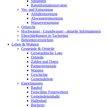
Sitzungen
Ratsinformationssystem
Ver- und Entsorgung
Abfallentsorgung
Abwasserentsorgung
Wasserversorgung
Ortsrecht
Hochwasser - Grundwasser - aktuelle Informationen
Eheschließungen in Tacherting
Behördenverzeichnis
Leben & Wohnen
Gemeinde & Ortsteile
Geographische Lage
Ortsteile
Zahlen und Daten
Partnergemeinde
Wappen
Geschichte
Gemeindebote
Einrichtungen
Bauhof
Freiwillige Feuerwehren
Gemeindeturnhalle
Hallenbad
Bücherei