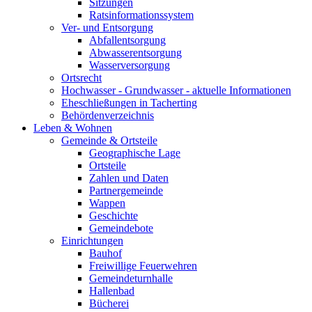
Sitzungen
Ratsinformationssystem
Ver- und Entsorgung
Abfallentsorgung
Abwasserentsorgung
Wasserversorgung
Ortsrecht
Hochwasser - Grundwasser - aktuelle Informationen
Eheschließungen in Tacherting
Behördenverzeichnis
Leben & Wohnen
Gemeinde & Ortsteile
Geographische Lage
Ortsteile
Zahlen und Daten
Partnergemeinde
Wappen
Geschichte
Gemeindebote
Einrichtungen
Bauhof
Freiwillige Feuerwehren
Gemeindeturnhalle
Hallenbad
Bücherei