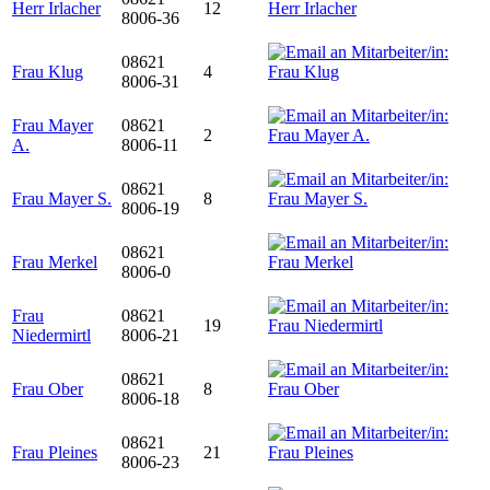
Herr Irlacher
12
8006-36
08621
Frau Klug
4
8006-31
Frau Mayer
08621
2
A.
8006-11
08621
Frau Mayer S.
8
8006-19
08621
Frau Merkel
8006-0
Frau
08621
19
Niedermirtl
8006-21
08621
Frau Ober
8
8006-18
08621
Frau Pleines
21
8006-23