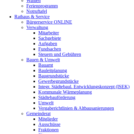
Wahlen
Ferienprogramm
Notruftafel
Rathaus & Service
Bürgerservice ONLINE
Verwaltung
Mitarbeiter
Sachgebiete
Aufgaben
Fundsachen
Steuern und Gebühren
Bauen & Umwelt
Bauamt
Bauleitplanung
Baugrundstücke
Gewerbegrundstücke
Integr. Städtebaul. Entwicklungskonzept (ISEK)
Kommunale Wärmeplanung
Städtebauförderung
Umwelt
Vergaberichtlinien & Altbausanierungen
Gemeinderat
Mitglieder
Ausschüsse
Fraktionen