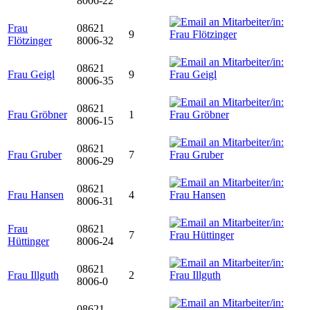
8006-22
Frau
08621
9
Flötzinger
8006-32
08621
Frau Geigl
9
8006-35
08621
Frau Gröbner
1
8006-15
08621
Frau Gruber
7
8006-29
08621
Frau Hansen
4
8006-31
Frau
08621
7
Hüttinger
8006-24
08621
Frau Illguth
2
8006-0
08621