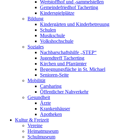
Wertstoffhof und -sammelstellen
Gemeindefriedhof Tacherting
Kinderspielplätze
Bildung
Kindergärten und Kinderbetreuung
Schulen
Musikschule
Volkshochschule
Soziales
Nachbarschaftshilfe „STEP“
Jugendtreff Tacherting
Kirchen und Pfarrämter
Begegnungsfläche in St. Michael
Senioren-Seite
Mobilität
Carsharing
Öffentlicher Nahverkehr
Gesundheit
Ärzte
Krankenhäuser
Apotheken
Kultur & Freizeit
Vereine
Heimatmuseum
Schulmuseum