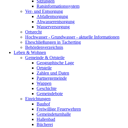
Sitzungen
Ratsinformationssystem
Ver- und Entsorgung
Abfallentsorgung
Abwasserentsorgung
Wasserversorgung
Ortsrecht
Hochwasser - Grundwasser - aktuelle Informationen
Eheschließungen in Tacherting
Behördenverzeichnis
Leben & Wohnen
Gemeinde & Ortsteile
Geographische Lage
Ortsteile
Zahlen und Daten
Partnergemeinde
Wappen
Geschichte
Gemeindebote
Einrichtungen
Bauhof
Freiwillige Feuerwehren
Gemeindeturnhalle
Hallenbad
Bücherei