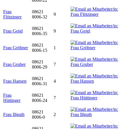
8006-22
Frau
08621
9
Flötzinger
8006-32
08621
Frau Geigl
9
8006-35
08621
Frau Gröbner
1
8006-15
08621
Frau Gruber
7
8006-29
08621
Frau Hansen
4
8006-31
Frau
08621
7
Hüttinger
8006-24
08621
Frau Illguth
2
8006-0
08621