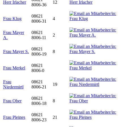
Herr Irlacher
12
8006-36
08621
Frau Klug
4
8006-31
Frau Mayer
08621
2
A.
8006-11
08621
Frau Mayer S.
8
8006-19
08621
Frau Merkel
8006-0
Frau
08621
19
Niedermirtl
8006-21
08621
Frau Ober
8
8006-18
08621
Frau Pleines
21
8006-23