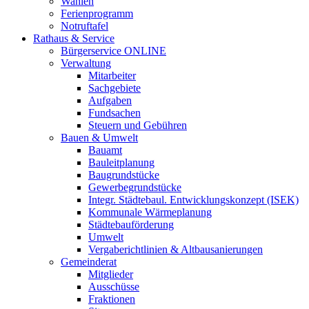
Wahlen
Ferienprogramm
Notruftafel
Rathaus & Service
Bürgerservice ONLINE
Verwaltung
Mitarbeiter
Sachgebiete
Aufgaben
Fundsachen
Steuern und Gebühren
Bauen & Umwelt
Bauamt
Bauleitplanung
Baugrundstücke
Gewerbegrundstücke
Integr. Städtebaul. Entwicklungskonzept (ISEK)
Kommunale Wärmeplanung
Städtebauförderung
Umwelt
Vergaberichtlinien & Altbausanierungen
Gemeinderat
Mitglieder
Ausschüsse
Fraktionen