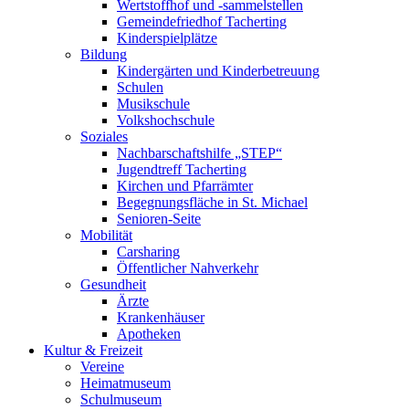
Wertstoffhof und -sammelstellen
Gemeindefriedhof Tacherting
Kinderspielplätze
Bildung
Kindergärten und Kinderbetreuung
Schulen
Musikschule
Volkshochschule
Soziales
Nachbarschaftshilfe „STEP“
Jugendtreff Tacherting
Kirchen und Pfarrämter
Begegnungsfläche in St. Michael
Senioren-Seite
Mobilität
Carsharing
Öffentlicher Nahverkehr
Gesundheit
Ärzte
Krankenhäuser
Apotheken
Kultur & Freizeit
Vereine
Heimatmuseum
Schulmuseum