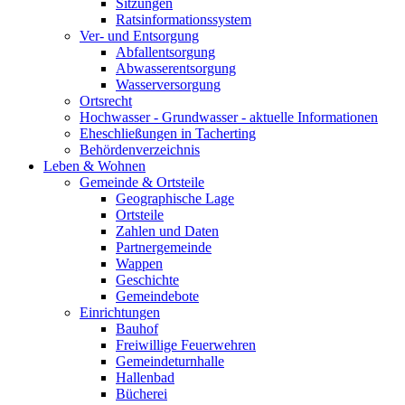
Sitzungen
Ratsinformationssystem
Ver- und Entsorgung
Abfallentsorgung
Abwasserentsorgung
Wasserversorgung
Ortsrecht
Hochwasser - Grundwasser - aktuelle Informationen
Eheschließungen in Tacherting
Behördenverzeichnis
Leben & Wohnen
Gemeinde & Ortsteile
Geographische Lage
Ortsteile
Zahlen und Daten
Partnergemeinde
Wappen
Geschichte
Gemeindebote
Einrichtungen
Bauhof
Freiwillige Feuerwehren
Gemeindeturnhalle
Hallenbad
Bücherei