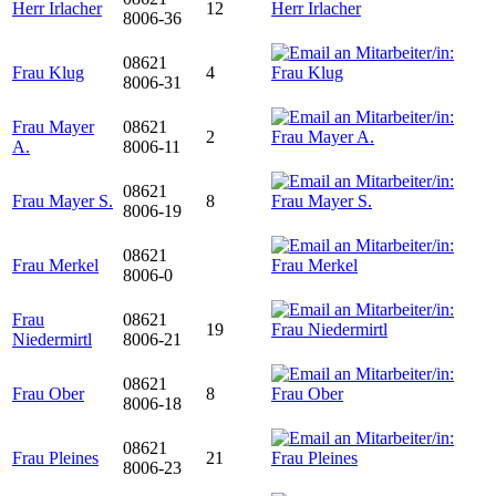
Herr Irlacher
12
8006-36
08621
Frau Klug
4
8006-31
Frau Mayer
08621
2
A.
8006-11
08621
Frau Mayer S.
8
8006-19
08621
Frau Merkel
8006-0
Frau
08621
19
Niedermirtl
8006-21
08621
Frau Ober
8
8006-18
08621
Frau Pleines
21
8006-23