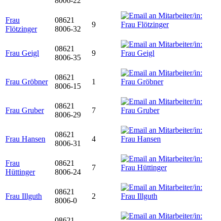
8006-22
Frau
08621
9
Flötzinger
8006-32
08621
Frau Geigl
9
8006-35
08621
Frau Gröbner
1
8006-15
08621
Frau Gruber
7
8006-29
08621
Frau Hansen
4
8006-31
Frau
08621
7
Hüttinger
8006-24
08621
Frau Illguth
2
8006-0
08621