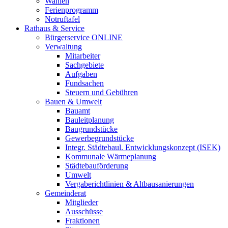
Wahlen
Ferienprogramm
Notruftafel
Rathaus & Service
Bürgerservice ONLINE
Verwaltung
Mitarbeiter
Sachgebiete
Aufgaben
Fundsachen
Steuern und Gebühren
Bauen & Umwelt
Bauamt
Bauleitplanung
Baugrundstücke
Gewerbegrundstücke
Integr. Städtebaul. Entwicklungskonzept (ISEK)
Kommunale Wärmeplanung
Städtebauförderung
Umwelt
Vergaberichtlinien & Altbausanierungen
Gemeinderat
Mitglieder
Ausschüsse
Fraktionen