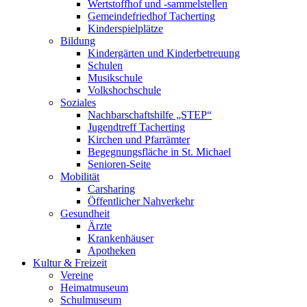
Wertstoffhof und -sammelstellen
Gemeindefriedhof Tacherting
Kinderspielplätze
Bildung
Kindergärten und Kinderbetreuung
Schulen
Musikschule
Volkshochschule
Soziales
Nachbarschaftshilfe „STEP“
Jugendtreff Tacherting
Kirchen und Pfarrämter
Begegnungsfläche in St. Michael
Senioren-Seite
Mobilität
Carsharing
Öffentlicher Nahverkehr
Gesundheit
Ärzte
Krankenhäuser
Apotheken
Kultur & Freizeit
Vereine
Heimatmuseum
Schulmuseum