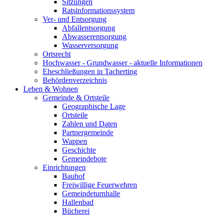
Sitzungen
Ratsinformationssystem
Ver- und Entsorgung
Abfallentsorgung
Abwasserentsorgung
Wasserversorgung
Ortsrecht
Hochwasser - Grundwasser - aktuelle Informationen
Eheschließungen in Tacherting
Behördenverzeichnis
Leben & Wohnen
Gemeinde & Ortsteile
Geographische Lage
Ortsteile
Zahlen und Daten
Partnergemeinde
Wappen
Geschichte
Gemeindebote
Einrichtungen
Bauhof
Freiwillige Feuerwehren
Gemeindeturnhalle
Hallenbad
Bücherei