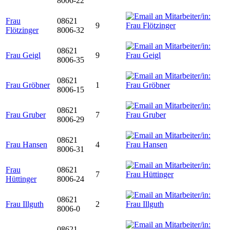
8006-22
Frau
08621
9
Flötzinger
8006-32
08621
Frau Geigl
9
8006-35
08621
Frau Gröbner
1
8006-15
08621
Frau Gruber
7
8006-29
08621
Frau Hansen
4
8006-31
Frau
08621
7
Hüttinger
8006-24
08621
Frau Illguth
2
8006-0
08621