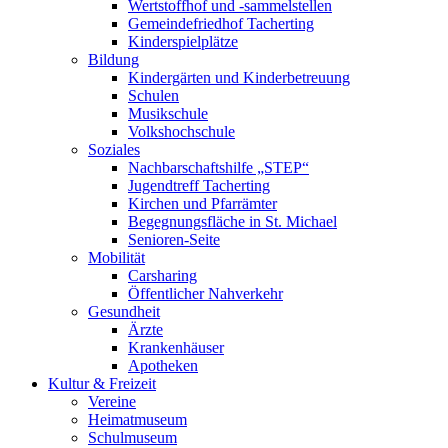
Wertstoffhof und -sammelstellen
Gemeindefriedhof Tacherting
Kinderspielplätze
Bildung
Kindergärten und Kinderbetreuung
Schulen
Musikschule
Volkshochschule
Soziales
Nachbarschaftshilfe „STEP“
Jugendtreff Tacherting
Kirchen und Pfarrämter
Begegnungsfläche in St. Michael
Senioren-Seite
Mobilität
Carsharing
Öffentlicher Nahverkehr
Gesundheit
Ärzte
Krankenhäuser
Apotheken
Kultur & Freizeit
Vereine
Heimatmuseum
Schulmuseum