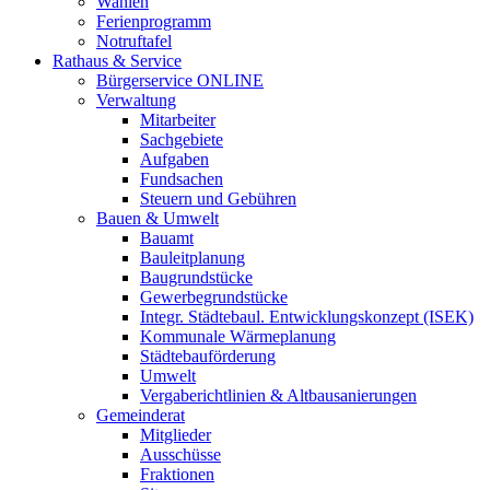
Wahlen
Ferienprogramm
Notruftafel
Rathaus & Service
Bürgerservice ONLINE
Verwaltung
Mitarbeiter
Sachgebiete
Aufgaben
Fundsachen
Steuern und Gebühren
Bauen & Umwelt
Bauamt
Bauleitplanung
Baugrundstücke
Gewerbegrundstücke
Integr. Städtebaul. Entwicklungskonzept (ISEK)
Kommunale Wärmeplanung
Städtebauförderung
Umwelt
Vergaberichtlinien & Altbausanierungen
Gemeinderat
Mitglieder
Ausschüsse
Fraktionen