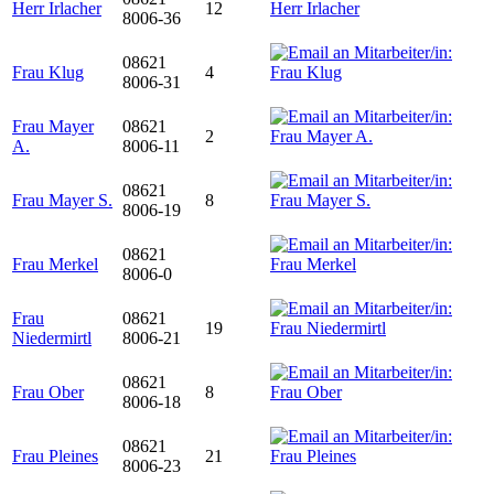
Herr Irlacher
12
8006-36
08621
Frau Klug
4
8006-31
Frau Mayer
08621
2
A.
8006-11
08621
Frau Mayer S.
8
8006-19
08621
Frau Merkel
8006-0
Frau
08621
19
Niedermirtl
8006-21
08621
Frau Ober
8
8006-18
08621
Frau Pleines
21
8006-23