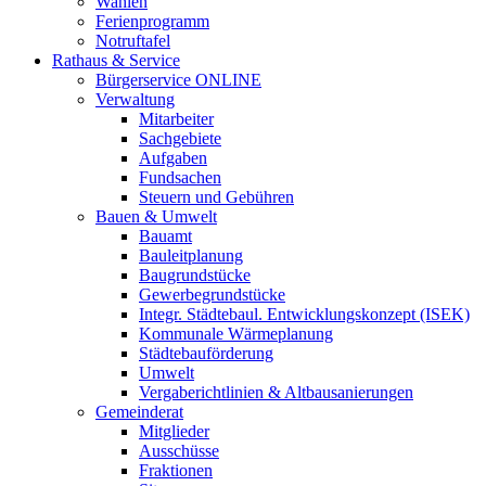
Wahlen
Ferienprogramm
Notruftafel
Rathaus & Service
Bürgerservice ONLINE
Verwaltung
Mitarbeiter
Sachgebiete
Aufgaben
Fundsachen
Steuern und Gebühren
Bauen & Umwelt
Bauamt
Bauleitplanung
Baugrundstücke
Gewerbegrundstücke
Integr. Städtebaul. Entwicklungskonzept (ISEK)
Kommunale Wärmeplanung
Städtebauförderung
Umwelt
Vergaberichtlinien & Altbausanierungen
Gemeinderat
Mitglieder
Ausschüsse
Fraktionen