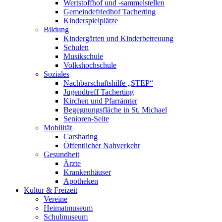
Wertstoffhof und -sammelstellen
Gemeindefriedhof Tacherting
Kinderspielplätze
Bildung
Kindergärten und Kinderbetreuung
Schulen
Musikschule
Volkshochschule
Soziales
Nachbarschaftshilfe „STEP“
Jugendtreff Tacherting
Kirchen und Pfarrämter
Begegnungsfläche in St. Michael
Senioren-Seite
Mobilität
Carsharing
Öffentlicher Nahverkehr
Gesundheit
Ärzte
Krankenhäuser
Apotheken
Kultur & Freizeit
Vereine
Heimatmuseum
Schulmuseum