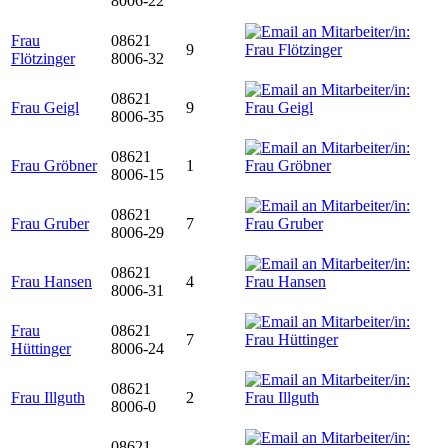
8006-22
Frau
08621
9
Flötzinger
8006-32
08621
Frau Geigl
9
8006-35
08621
Frau Gröbner
1
8006-15
08621
Frau Gruber
7
8006-29
08621
Frau Hansen
4
8006-31
Frau
08621
7
Hüttinger
8006-24
08621
Frau Illguth
2
8006-0
08621