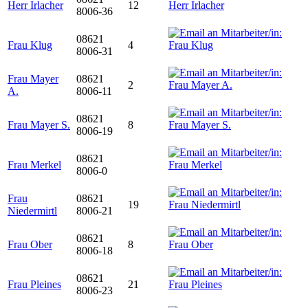
Herr Irlacher
12
8006-36
08621
Frau Klug
4
8006-31
Frau Mayer
08621
2
A.
8006-11
08621
Frau Mayer S.
8
8006-19
08621
Frau Merkel
8006-0
Frau
08621
19
Niedermirtl
8006-21
08621
Frau Ober
8
8006-18
08621
Frau Pleines
21
8006-23