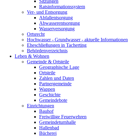
Sitzungen
Ratsinformationssystem
Ver- und Entsorgung
Abfallentsorgung
Abwasserentsorgung
Wasserversorgung
Ortsrecht
Hochwasser - Grundwasser - aktuelle Informationen
Eheschließungen in Tacherting
Behördenverzeichnis
Leben & Wohnen
Gemeinde & Ortsteile
Geographische Lage
Ortsteile
Zahlen und Daten
Partnergemeinde
Wappen
Geschichte
Gemeindebote
Einrichtungen
Bauhof
Freiwillige Feuerwehren
Gemeindeturnhalle
Hallenbad
Bücherei