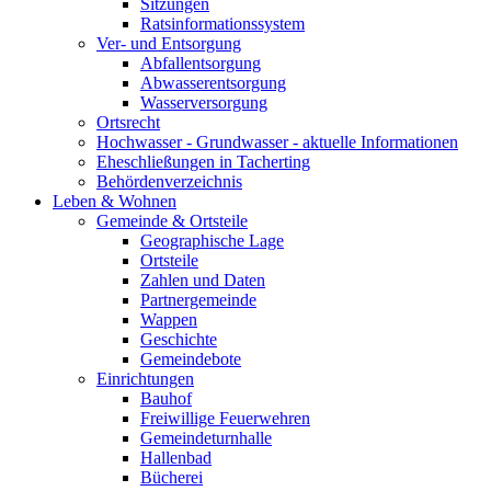
Sitzungen
Ratsinformationssystem
Ver- und Entsorgung
Abfallentsorgung
Abwasserentsorgung
Wasserversorgung
Ortsrecht
Hochwasser - Grundwasser - aktuelle Informationen
Eheschließungen in Tacherting
Behördenverzeichnis
Leben & Wohnen
Gemeinde & Ortsteile
Geographische Lage
Ortsteile
Zahlen und Daten
Partnergemeinde
Wappen
Geschichte
Gemeindebote
Einrichtungen
Bauhof
Freiwillige Feuerwehren
Gemeindeturnhalle
Hallenbad
Bücherei