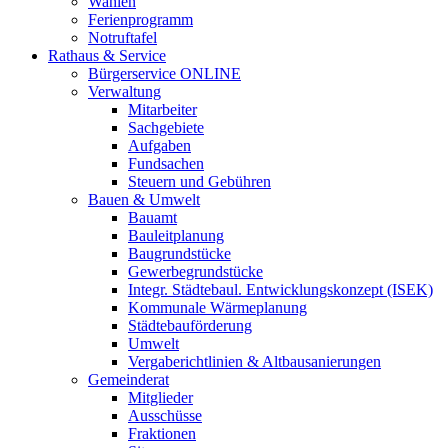
Wahlen
Ferienprogramm
Notruftafel
Rathaus & Service
Bürgerservice ONLINE
Verwaltung
Mitarbeiter
Sachgebiete
Aufgaben
Fundsachen
Steuern und Gebühren
Bauen & Umwelt
Bauamt
Bauleitplanung
Baugrundstücke
Gewerbegrundstücke
Integr. Städtebaul. Entwicklungskonzept (ISEK)
Kommunale Wärmeplanung
Städtebauförderung
Umwelt
Vergaberichtlinien & Altbausanierungen
Gemeinderat
Mitglieder
Ausschüsse
Fraktionen