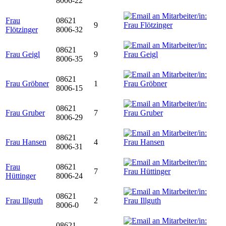
8006-22
Frau
08621
9
Flötzinger
8006-32
08621
Frau Geigl
9
8006-35
08621
Frau Gröbner
1
8006-15
08621
Frau Gruber
7
8006-29
08621
Frau Hansen
4
8006-31
Frau
08621
7
Hüttinger
8006-24
08621
Frau Illguth
2
8006-0
08621