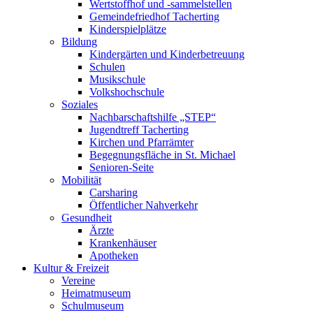
Wertstoffhof und -sammelstellen
Gemeindefriedhof Tacherting
Kinderspielplätze
Bildung
Kindergärten und Kinderbetreuung
Schulen
Musikschule
Volkshochschule
Soziales
Nachbarschaftshilfe „STEP“
Jugendtreff Tacherting
Kirchen und Pfarrämter
Begegnungsfläche in St. Michael
Senioren-Seite
Mobilität
Carsharing
Öffentlicher Nahverkehr
Gesundheit
Ärzte
Krankenhäuser
Apotheken
Kultur & Freizeit
Vereine
Heimatmuseum
Schulmuseum