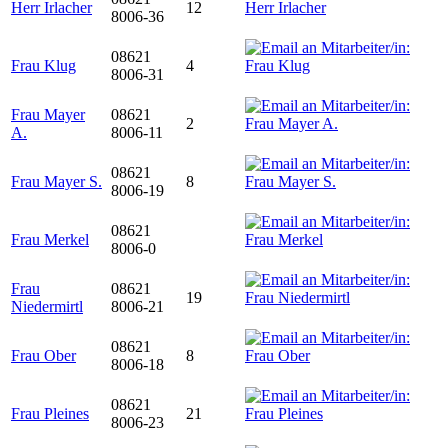
Herr Irlacher
12
8006-36
08621
Frau Klug
4
8006-31
Frau Mayer
08621
2
A.
8006-11
08621
Frau Mayer S.
8
8006-19
08621
Frau Merkel
8006-0
Frau
08621
19
Niedermirtl
8006-21
08621
Frau Ober
8
8006-18
08621
Frau Pleines
21
8006-23