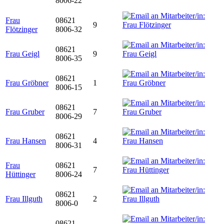
8006-22
Frau
08621
9
Flötzinger
8006-32
08621
Frau Geigl
9
8006-35
08621
Frau Gröbner
1
8006-15
08621
Frau Gruber
7
8006-29
08621
Frau Hansen
4
8006-31
Frau
08621
7
Hüttinger
8006-24
08621
Frau Illguth
2
8006-0
08621