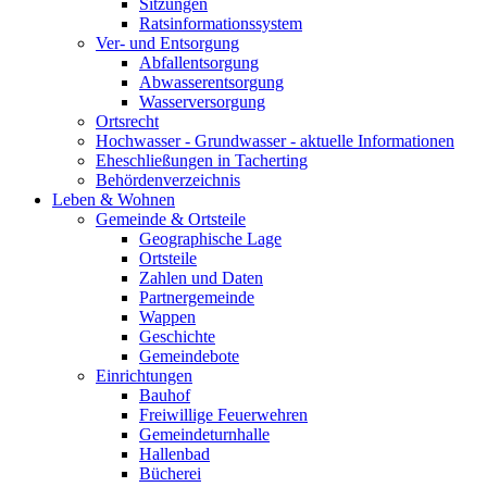
Sitzungen
Ratsinformationssystem
Ver- und Entsorgung
Abfallentsorgung
Abwasserentsorgung
Wasserversorgung
Ortsrecht
Hochwasser - Grundwasser - aktuelle Informationen
Eheschließungen in Tacherting
Behördenverzeichnis
Leben & Wohnen
Gemeinde & Ortsteile
Geographische Lage
Ortsteile
Zahlen und Daten
Partnergemeinde
Wappen
Geschichte
Gemeindebote
Einrichtungen
Bauhof
Freiwillige Feuerwehren
Gemeindeturnhalle
Hallenbad
Bücherei