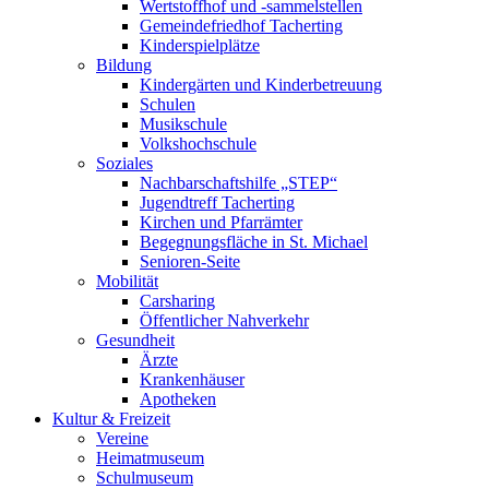
Wertstoffhof und -sammelstellen
Gemeindefriedhof Tacherting
Kinderspielplätze
Bildung
Kindergärten und Kinderbetreuung
Schulen
Musikschule
Volkshochschule
Soziales
Nachbarschaftshilfe „STEP“
Jugendtreff Tacherting
Kirchen und Pfarrämter
Begegnungsfläche in St. Michael
Senioren-Seite
Mobilität
Carsharing
Öffentlicher Nahverkehr
Gesundheit
Ärzte
Krankenhäuser
Apotheken
Kultur & Freizeit
Vereine
Heimatmuseum
Schulmuseum