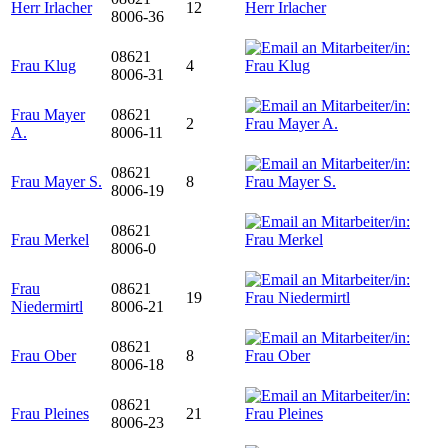
Herr Irlacher
12
8006-36
08621
Frau Klug
4
8006-31
Frau Mayer
08621
2
A.
8006-11
08621
Frau Mayer S.
8
8006-19
08621
Frau Merkel
8006-0
Frau
08621
19
Niedermirtl
8006-21
08621
Frau Ober
8
8006-18
08621
Frau Pleines
21
8006-23