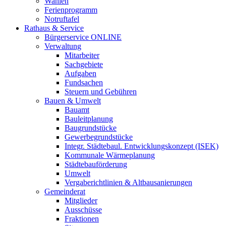
Wahlen
Ferienprogramm
Notruftafel
Rathaus & Service
Bürgerservice ONLINE
Verwaltung
Mitarbeiter
Sachgebiete
Aufgaben
Fundsachen
Steuern und Gebühren
Bauen & Umwelt
Bauamt
Bauleitplanung
Baugrundstücke
Gewerbegrundstücke
Integr. Städtebaul. Entwicklungskonzept (ISEK)
Kommunale Wärmeplanung
Städtebauförderung
Umwelt
Vergaberichtlinien & Altbausanierungen
Gemeinderat
Mitglieder
Ausschüsse
Fraktionen