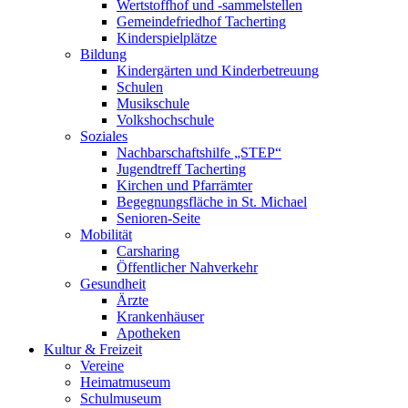
Wertstoffhof und -sammelstellen
Gemeindefriedhof Tacherting
Kinderspielplätze
Bildung
Kindergärten und Kinderbetreuung
Schulen
Musikschule
Volkshochschule
Soziales
Nachbarschaftshilfe „STEP“
Jugendtreff Tacherting
Kirchen und Pfarrämter
Begegnungsfläche in St. Michael
Senioren-Seite
Mobilität
Carsharing
Öffentlicher Nahverkehr
Gesundheit
Ärzte
Krankenhäuser
Apotheken
Kultur & Freizeit
Vereine
Heimatmuseum
Schulmuseum