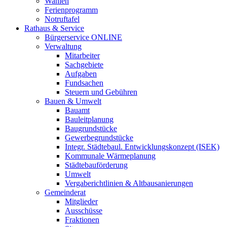
Wahlen
Ferienprogramm
Notruftafel
Rathaus & Service
Bürgerservice ONLINE
Verwaltung
Mitarbeiter
Sachgebiete
Aufgaben
Fundsachen
Steuern und Gebühren
Bauen & Umwelt
Bauamt
Bauleitplanung
Baugrundstücke
Gewerbegrundstücke
Integr. Städtebaul. Entwicklungskonzept (ISEK)
Kommunale Wärmeplanung
Städtebauförderung
Umwelt
Vergaberichtlinien & Altbausanierungen
Gemeinderat
Mitglieder
Ausschüsse
Fraktionen