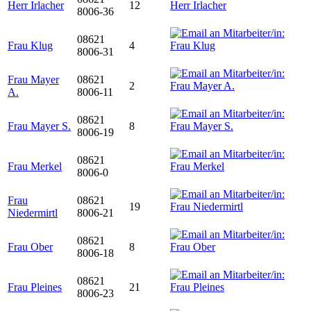
Herr Irlacher
12
8006-36
08621
Frau Klug
4
8006-31
Frau Mayer
08621
2
A.
8006-11
08621
Frau Mayer S.
8
8006-19
08621
Frau Merkel
8006-0
Frau
08621
19
Niedermirtl
8006-21
08621
Frau Ober
8
8006-18
08621
Frau Pleines
21
8006-23