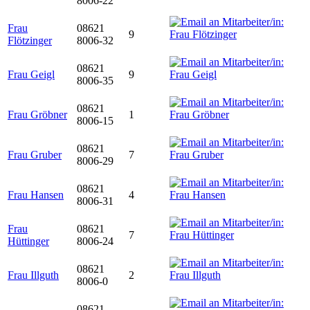
8006-22
Frau
08621
9
Flötzinger
8006-32
08621
Frau Geigl
9
8006-35
08621
Frau Gröbner
1
8006-15
08621
Frau Gruber
7
8006-29
08621
Frau Hansen
4
8006-31
Frau
08621
7
Hüttinger
8006-24
08621
Frau Illguth
2
8006-0
08621