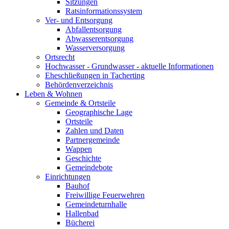
Sitzungen
Ratsinformationssystem
Ver- und Entsorgung
Abfallentsorgung
Abwasserentsorgung
Wasserversorgung
Ortsrecht
Hochwasser - Grundwasser - aktuelle Informationen
Eheschließungen in Tacherting
Behördenverzeichnis
Leben & Wohnen
Gemeinde & Ortsteile
Geographische Lage
Ortsteile
Zahlen und Daten
Partnergemeinde
Wappen
Geschichte
Gemeindebote
Einrichtungen
Bauhof
Freiwillige Feuerwehren
Gemeindeturnhalle
Hallenbad
Bücherei