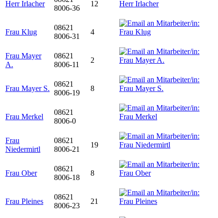
Herr Irlacher
12
8006-36
08621
Frau Klug
4
8006-31
Frau Mayer
08621
2
A.
8006-11
08621
Frau Mayer S.
8
8006-19
08621
Frau Merkel
8006-0
Frau
08621
19
Niedermirtl
8006-21
08621
Frau Ober
8
8006-18
08621
Frau Pleines
21
8006-23