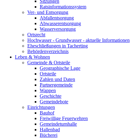
Sitzungen
Ratsinformationssystem
Ver- und Entsorgung
Abfallentsorgung
Abwasserentsorgung
Wasserversorgung
Ortsrecht
Hochwasser - Grundwasser - aktuelle Informationen
Eheschließungen in Tacherting
Behördenverzeichnis
Leben & Wohnen
Gemeinde & Ortsteile
Geographische Lage
Ortsteile
Zahlen und Daten
Partnergemeinde
Wappen
Geschichte
Gemeindebote
Einrichtungen
Bauhof
Freiwillige Feuerwehren
Gemeindeturnhalle
Hallenbad
Bücherei