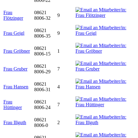
8006-22
Frau
08621
9
Flötzinger
8006-32
08621
Frau Geigl
9
8006-35
08621
Frau Gröbner
1
8006-15
08621
Frau Gruber
7
8006-29
08621
Frau Hansen
4
8006-31
Frau
08621
7
Hüttinger
8006-24
08621
Frau Illguth
2
8006-0
08621