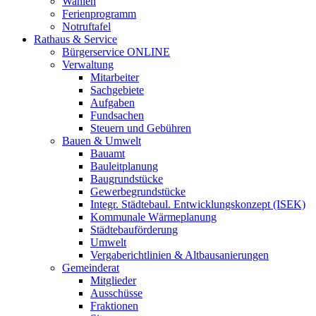
Wahlen
Ferienprogramm
Notruftafel
Rathaus & Service
Bürgerservice ONLINE
Verwaltung
Mitarbeiter
Sachgebiete
Aufgaben
Fundsachen
Steuern und Gebühren
Bauen & Umwelt
Bauamt
Bauleitplanung
Baugrundstücke
Gewerbegrundstücke
Integr. Städtebaul. Entwicklungskonzept (ISEK)
Kommunale Wärmeplanung
Städtebauförderung
Umwelt
Vergaberichtlinien & Altbausanierungen
Gemeinderat
Mitglieder
Ausschüsse
Fraktionen