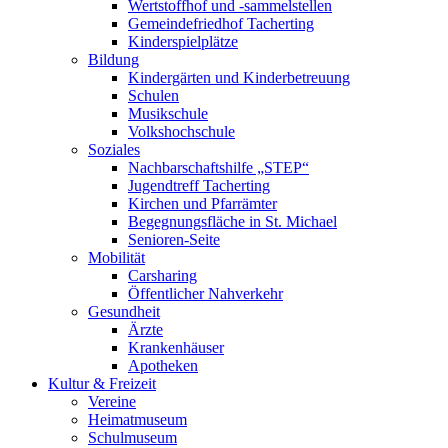
Wertstoffhof und -sammelstellen
Gemeindefriedhof Tacherting
Kinderspielplätze
Bildung
Kindergärten und Kinderbetreuung
Schulen
Musikschule
Volkshochschule
Soziales
Nachbarschaftshilfe „STEP“
Jugendtreff Tacherting
Kirchen und Pfarrämter
Begegnungsfläche in St. Michael
Senioren-Seite
Mobilität
Carsharing
Öffentlicher Nahverkehr
Gesundheit
Ärzte
Krankenhäuser
Apotheken
Kultur & Freizeit
Vereine
Heimatmuseum
Schulmuseum