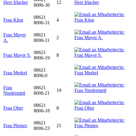
Herr Irlacher
12
8006-36
08621
Frau Klug
4
8006-31
Frau Mayer
08621
2
A.
8006-11
08621
Frau Mayer S.
8
8006-19
08621
Frau Merkel
8006-0
Frau
08621
19
Niedermirtl
8006-21
08621
Frau Ober
8
8006-18
08621
Frau Pleines
21
8006-23