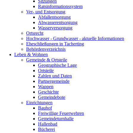
Sitzungen
Ratsinformationssystem
Ver- und Entsorgung
Abfallentsorgung
Abwasserentsorgung
Wasserversorgung
Ortsrecht
Hochwasser - Grundwasser - aktuelle Informationen
Eheschließungen in Tacherting
Behördenverzeichnis
Leben & Wohnen
Gemeinde & Ortsteile
Geographische Lage
Ortsteile
Zahlen und Daten
Partnergemeinde
Wappen
Geschichte
Gemeindebote
Einrichtungen
Bauhof
Freiwillige Feuerwehren
Gemeindeturnhalle
Hallenbad
Bücherei