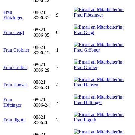
8006-22
Frau
08621
9
Flötzinger
8006-32
08621
Frau Geigl
9
8006-35
08621
Frau Gröbner
1
8006-15
08621
Frau Gruber
7
8006-29
08621
Frau Hansen
4
8006-31
Frau
08621
7
Hüttinger
8006-24
08621
Frau Illguth
2
8006-0
08621