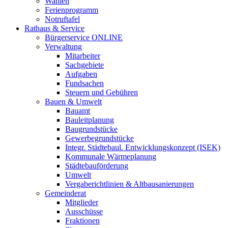
Wahlen
Ferienprogramm
Notruftafel
Rathaus & Service
Bürgerservice ONLINE
Verwaltung
Mitarbeiter
Sachgebiete
Aufgaben
Fundsachen
Steuern und Gebühren
Bauen & Umwelt
Bauamt
Bauleitplanung
Baugrundstücke
Gewerbegrundstücke
Integr. Städtebaul. Entwicklungskonzept (ISEK)
Kommunale Wärmeplanung
Städtebauförderung
Umwelt
Vergaberichtlinien & Altbausanierungen
Gemeinderat
Mitglieder
Ausschüsse
Fraktionen