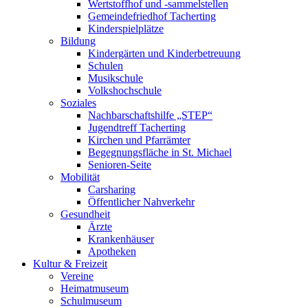
Wertstoffhof und -sammelstellen
Gemeindefriedhof Tacherting
Kinderspielplätze
Bildung
Kindergärten und Kinderbetreuung
Schulen
Musikschule
Volkshochschule
Soziales
Nachbarschaftshilfe „STEP“
Jugendtreff Tacherting
Kirchen und Pfarrämter
Begegnungsfläche in St. Michael
Senioren-Seite
Mobilität
Carsharing
Öffentlicher Nahverkehr
Gesundheit
Ärzte
Krankenhäuser
Apotheken
Kultur & Freizeit
Vereine
Heimatmuseum
Schulmuseum