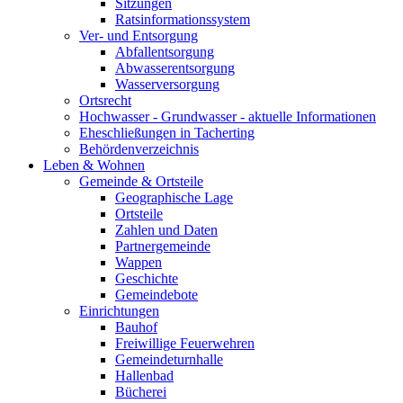
Sitzungen
Ratsinformationssystem
Ver- und Entsorgung
Abfallentsorgung
Abwasserentsorgung
Wasserversorgung
Ortsrecht
Hochwasser - Grundwasser - aktuelle Informationen
Eheschließungen in Tacherting
Behördenverzeichnis
Leben & Wohnen
Gemeinde & Ortsteile
Geographische Lage
Ortsteile
Zahlen und Daten
Partnergemeinde
Wappen
Geschichte
Gemeindebote
Einrichtungen
Bauhof
Freiwillige Feuerwehren
Gemeindeturnhalle
Hallenbad
Bücherei