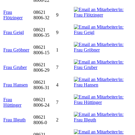
8006-22
Frau
08621
9
Flötzinger
8006-32
08621
Frau Geigl
9
8006-35
08621
Frau Gröbner
1
8006-15
08621
Frau Gruber
7
8006-29
08621
Frau Hansen
4
8006-31
Frau
08621
7
Hüttinger
8006-24
08621
Frau Illguth
2
8006-0
08621