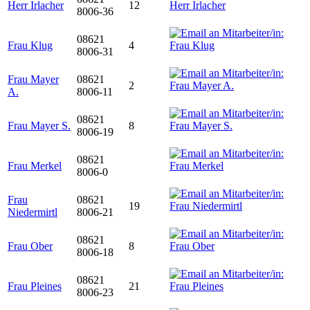
Herr Irlacher
12
8006-36
08621
Frau Klug
4
8006-31
Frau Mayer
08621
2
A.
8006-11
08621
Frau Mayer S.
8
8006-19
08621
Frau Merkel
8006-0
Frau
08621
19
Niedermirtl
8006-21
08621
Frau Ober
8
8006-18
08621
Frau Pleines
21
8006-23