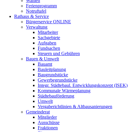
Wahlen
Ferienprogramm
Notruftafel
Rathaus & Service
Bürgerservice ONLINE
Verwaltung
Mitarbeiter
Sachgebiete
Aufgaben
Fundsachen
Steuern und Gebühren
Bauen & Umwelt
Bauamt
Bauleitplanung
Baugrundstücke
Gewerbegrundstücke
Integr. Städtebaul. Entwicklungskonzept (ISEK)
Kommunale Wärmeplanung
Städtebauförderung
Umwelt
Vergaberichtlinien & Altbausanierungen
Gemeinderat
Mitglieder
Ausschüsse
Fraktionen