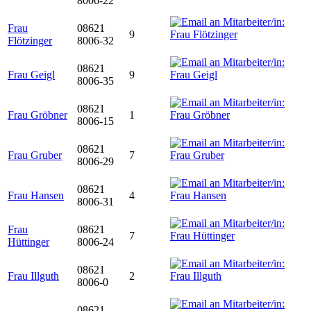
8006-22
Frau
08621
9
Flötzinger
8006-32
08621
Frau Geigl
9
8006-35
08621
Frau Gröbner
1
8006-15
08621
Frau Gruber
7
8006-29
08621
Frau Hansen
4
8006-31
Frau
08621
7
Hüttinger
8006-24
08621
Frau Illguth
2
8006-0
08621