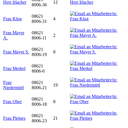
Herr Irlacher
12
8006-36
08621
Frau Klug
4
8006-31
Frau Mayer
08621
2
A.
8006-11
08621
Frau Mayer S.
8
8006-19
08621
Frau Merkel
8006-0
Frau
08621
19
Niedermirtl
8006-21
08621
Frau Ober
8
8006-18
08621
Frau Pleines
21
8006-23