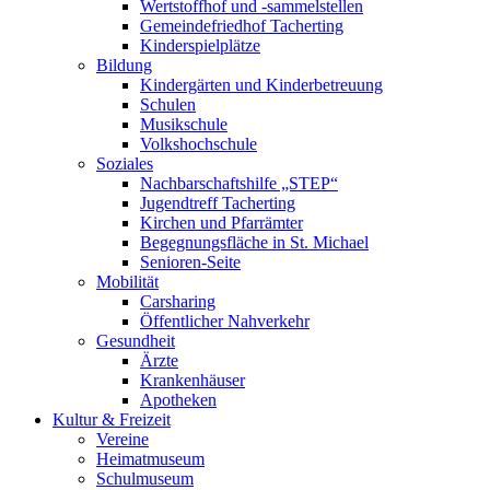
Wertstoffhof und -sammelstellen
Gemeindefriedhof Tacherting
Kinderspielplätze
Bildung
Kindergärten und Kinderbetreuung
Schulen
Musikschule
Volkshochschule
Soziales
Nachbarschaftshilfe „STEP“
Jugendtreff Tacherting
Kirchen und Pfarrämter
Begegnungsfläche in St. Michael
Senioren-Seite
Mobilität
Carsharing
Öffentlicher Nahverkehr
Gesundheit
Ärzte
Krankenhäuser
Apotheken
Kultur & Freizeit
Vereine
Heimatmuseum
Schulmuseum