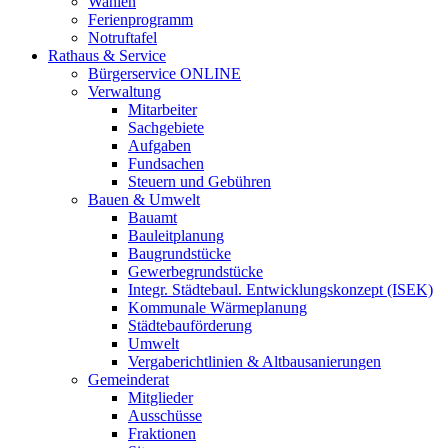
Wahlen
Ferienprogramm
Notruftafel
Rathaus & Service
Bürgerservice ONLINE
Verwaltung
Mitarbeiter
Sachgebiete
Aufgaben
Fundsachen
Steuern und Gebühren
Bauen & Umwelt
Bauamt
Bauleitplanung
Baugrundstücke
Gewerbegrundstücke
Integr. Städtebaul. Entwicklungskonzept (ISEK)
Kommunale Wärmeplanung
Städtebauförderung
Umwelt
Vergaberichtlinien & Altbausanierungen
Gemeinderat
Mitglieder
Ausschüsse
Fraktionen