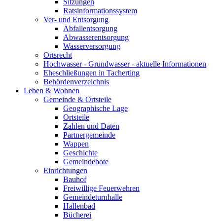
Sitzungen
Ratsinformationssystem
Ver- und Entsorgung
Abfallentsorgung
Abwasserentsorgung
Wasserversorgung
Ortsrecht
Hochwasser - Grundwasser - aktuelle Informationen
Eheschließungen in Tacherting
Behördenverzeichnis
Leben & Wohnen
Gemeinde & Ortsteile
Geographische Lage
Ortsteile
Zahlen und Daten
Partnergemeinde
Wappen
Geschichte
Gemeindebote
Einrichtungen
Bauhof
Freiwillige Feuerwehren
Gemeindeturnhalle
Hallenbad
Bücherei