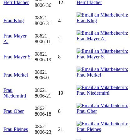
Herr Irlacher
12
8006-36
08621
Frau Klug
4
8006-31
Frau Mayer
08621
2
A.
8006-11
08621
Frau Mayer S.
8
8006-19
08621
Frau Merkel
8006-0
Frau
08621
19
Niedermirtl
8006-21
08621
Frau Ober
8
8006-18
08621
Frau Pleines
21
8006-23