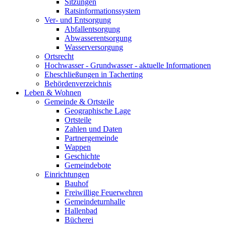
Sitzungen
Ratsinformationssystem
Ver- und Entsorgung
Abfallentsorgung
Abwasserentsorgung
Wasserversorgung
Ortsrecht
Hochwasser - Grundwasser - aktuelle Informationen
Eheschließungen in Tacherting
Behördenverzeichnis
Leben & Wohnen
Gemeinde & Ortsteile
Geographische Lage
Ortsteile
Zahlen und Daten
Partnergemeinde
Wappen
Geschichte
Gemeindebote
Einrichtungen
Bauhof
Freiwillige Feuerwehren
Gemeindeturnhalle
Hallenbad
Bücherei