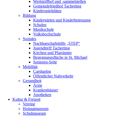
Wertstoffhof und -sammelstellen
Gemeindefriedhof Tacherting
Kinderspielplätze
Bildung
Kindergärten und Kinderbetreuung
Schulen
Musikschule
Volkshochschule
Soziales
Nachbarschaftshilfe „STEP“
Jugendtreff Tacherting
Kirchen und Pfarrämter
Begegnungsfläche in St. Michael
Senioren-Seite
Mobilität
Carsharing
Öffentlicher Nahverkehr
Gesundheit
Ärzte
Krankenhäuser
Apotheken
Kultur & Freizeit
Vereine
Heimatmuseum
Schulmuseum