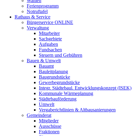
Wahlen
Ferienprogramm
Notruftafel
Rathaus & Service
Bürgerservice ONLINE
Verwaltung
Mitarbeiter
Sachgebiete
Aufgaben
Fundsachen
Steuern und Gebühren
Bauen & Umwelt
Bauamt
Bauleitplanung
Baugrundstücke
Gewerbegrundstücke
Integr. Städtebaul. Entwicklungskonzept (ISEK)
Kommunale Wärmeplanung
Städtebauförderung
Umwelt
Vergaberichtlinien & Altbausanierungen
Gemeinderat
Mitglieder
Ausschüsse
Fraktionen