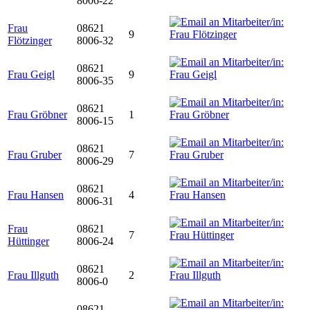
8006-22
Frau
08621
9
Flötzinger
8006-32
08621
Frau Geigl
9
8006-35
08621
Frau Gröbner
1
8006-15
08621
Frau Gruber
7
8006-29
08621
Frau Hansen
4
8006-31
Frau
08621
7
Hüttinger
8006-24
08621
Frau Illguth
2
8006-0
08621