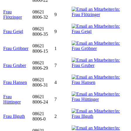
8006-22
Frau
08621
9
Flötzinger
8006-32
08621
Frau Geigl
9
8006-35
08621
Frau Gröbner
1
8006-15
08621
Frau Gruber
7
8006-29
08621
Frau Hansen
4
8006-31
Frau
08621
7
Hüttinger
8006-24
08621
Frau Illguth
2
8006-0
08621