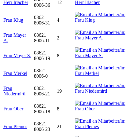
Herr Irlacher
12
8006-36
08621
Frau Klug
4
8006-31
Frau Mayer
08621
2
A.
8006-11
08621
Frau Mayer S.
8
8006-19
08621
Frau Merkel
8006-0
Frau
08621
19
Niedermirtl
8006-21
08621
Frau Ober
8
8006-18
08621
Frau Pleines
21
8006-23