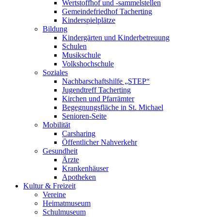
Wertstoffhof und -sammelstellen
Gemeindefriedhof Tacherting
Kinderspielplätze
Bildung
Kindergärten und Kinderbetreuung
Schulen
Musikschule
Volkshochschule
Soziales
Nachbarschaftshilfe „STEP“
Jugendtreff Tacherting
Kirchen und Pfarrämter
Begegnungsfläche in St. Michael
Senioren-Seite
Mobilität
Carsharing
Öffentlicher Nahverkehr
Gesundheit
Ärzte
Krankenhäuser
Apotheken
Kultur & Freizeit
Vereine
Heimatmuseum
Schulmuseum