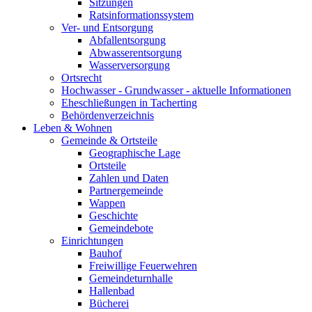
Sitzungen
Ratsinformationssystem
Ver- und Entsorgung
Abfallentsorgung
Abwasserentsorgung
Wasserversorgung
Ortsrecht
Hochwasser - Grundwasser - aktuelle Informationen
Eheschließungen in Tacherting
Behördenverzeichnis
Leben & Wohnen
Gemeinde & Ortsteile
Geographische Lage
Ortsteile
Zahlen und Daten
Partnergemeinde
Wappen
Geschichte
Gemeindebote
Einrichtungen
Bauhof
Freiwillige Feuerwehren
Gemeindeturnhalle
Hallenbad
Bücherei