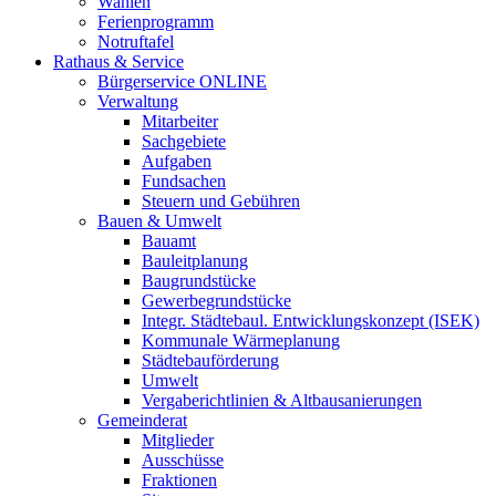
Wahlen
Ferienprogramm
Notruftafel
Rathaus & Service
Bürgerservice ONLINE
Verwaltung
Mitarbeiter
Sachgebiete
Aufgaben
Fundsachen
Steuern und Gebühren
Bauen & Umwelt
Bauamt
Bauleitplanung
Baugrundstücke
Gewerbegrundstücke
Integr. Städtebaul. Entwicklungskonzept (ISEK)
Kommunale Wärmeplanung
Städtebauförderung
Umwelt
Vergaberichtlinien & Altbausanierungen
Gemeinderat
Mitglieder
Ausschüsse
Fraktionen