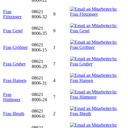
8006-22
Frau
08621
9
Flötzinger
8006-32
08621
Frau Geigl
9
8006-35
08621
Frau Gröbner
1
8006-15
08621
Frau Gruber
7
8006-29
08621
Frau Hansen
4
8006-31
Frau
08621
7
Hüttinger
8006-24
08621
Frau Illguth
2
8006-0
08621