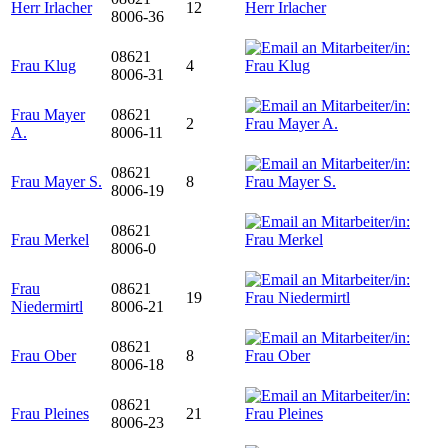
Herr Irlacher
12
8006-36
08621
Frau Klug
4
8006-31
Frau Mayer
08621
2
A.
8006-11
08621
Frau Mayer S.
8
8006-19
08621
Frau Merkel
8006-0
Frau
08621
19
Niedermirtl
8006-21
08621
Frau Ober
8
8006-18
08621
Frau Pleines
21
8006-23