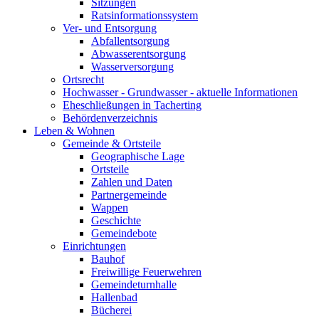
Sitzungen
Ratsinformationssystem
Ver- und Entsorgung
Abfallentsorgung
Abwasserentsorgung
Wasserversorgung
Ortsrecht
Hochwasser - Grundwasser - aktuelle Informationen
Eheschließungen in Tacherting
Behördenverzeichnis
Leben & Wohnen
Gemeinde & Ortsteile
Geographische Lage
Ortsteile
Zahlen und Daten
Partnergemeinde
Wappen
Geschichte
Gemeindebote
Einrichtungen
Bauhof
Freiwillige Feuerwehren
Gemeindeturnhalle
Hallenbad
Bücherei