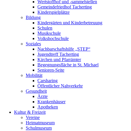
Wertstoffhof und -sammelstellen
Gemeindefriedhof Tacherting
Kinderspielplätze
Bildung
Kindergärten und Kinderbetreuung
Schulen
Musikschule
Volkshochschule
Soziales
Nachbarschaftshilfe „STEP“
Jugendtreff Tacherting
Kirchen und Pfarrämter
Begegnungsfläche in St. Michael
Senioren-Seite
Mobilität
Carsharing
Öffentlicher Nahverkehr
Gesundheit
Ärzte
Krankenhäuser
Apotheken
Kultur & Freizeit
Vereine
Heimatmuseum
Schulmuseum