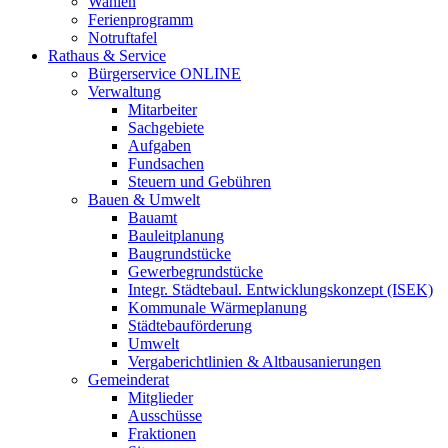
Wahlen
Ferienprogramm
Notruftafel
Rathaus & Service
Bürgerservice ONLINE
Verwaltung
Mitarbeiter
Sachgebiete
Aufgaben
Fundsachen
Steuern und Gebühren
Bauen & Umwelt
Bauamt
Bauleitplanung
Baugrundstücke
Gewerbegrundstücke
Integr. Städtebaul. Entwicklungskonzept (ISEK)
Kommunale Wärmeplanung
Städtebauförderung
Umwelt
Vergaberichtlinien & Altbausanierungen
Gemeinderat
Mitglieder
Ausschüsse
Fraktionen