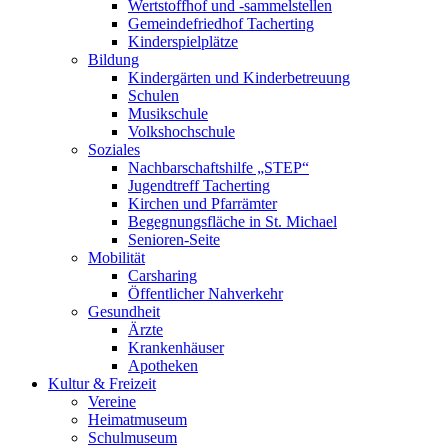
Wertstoffhof und -sammelstellen
Gemeindefriedhof Tacherting
Kinderspielplätze
Bildung
Kindergärten und Kinderbetreuung
Schulen
Musikschule
Volkshochschule
Soziales
Nachbarschaftshilfe „STEP“
Jugendtreff Tacherting
Kirchen und Pfarrämter
Begegnungsfläche in St. Michael
Senioren-Seite
Mobilität
Carsharing
Öffentlicher Nahverkehr
Gesundheit
Ärzte
Krankenhäuser
Apotheken
Kultur & Freizeit
Vereine
Heimatmuseum
Schulmuseum