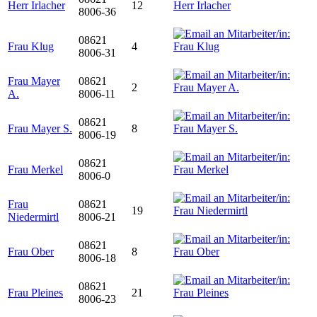
Herr Irlacher
12
8006-36
08621
Frau Klug
4
8006-31
Frau Mayer
08621
2
A.
8006-11
08621
Frau Mayer S.
8
8006-19
08621
Frau Merkel
8006-0
Frau
08621
19
Niedermirtl
8006-21
08621
Frau Ober
8
8006-18
08621
Frau Pleines
21
8006-23