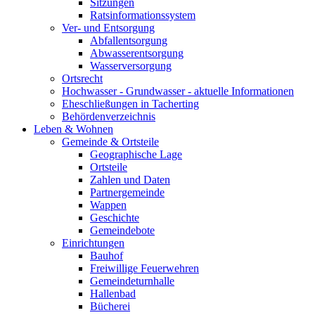
Sitzungen
Ratsinformationssystem
Ver- und Entsorgung
Abfallentsorgung
Abwasserentsorgung
Wasserversorgung
Ortsrecht
Hochwasser - Grundwasser - aktuelle Informationen
Eheschließungen in Tacherting
Behördenverzeichnis
Leben & Wohnen
Gemeinde & Ortsteile
Geographische Lage
Ortsteile
Zahlen und Daten
Partnergemeinde
Wappen
Geschichte
Gemeindebote
Einrichtungen
Bauhof
Freiwillige Feuerwehren
Gemeindeturnhalle
Hallenbad
Bücherei