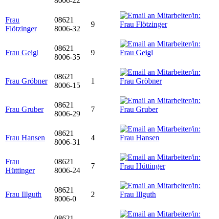
8006-22
Frau
08621
9
Flötzinger
8006-32
08621
Frau Geigl
9
8006-35
08621
Frau Gröbner
1
8006-15
08621
Frau Gruber
7
8006-29
08621
Frau Hansen
4
8006-31
Frau
08621
7
Hüttinger
8006-24
08621
Frau Illguth
2
8006-0
08621