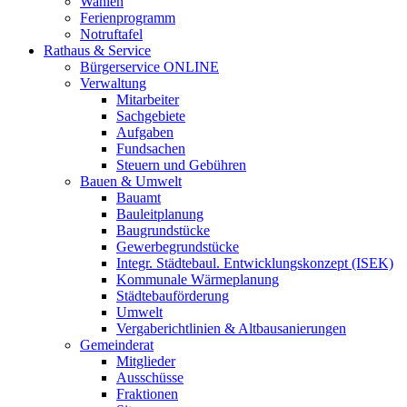
Wahlen
Ferienprogramm
Notruftafel
Rathaus & Service
Bürgerservice ONLINE
Verwaltung
Mitarbeiter
Sachgebiete
Aufgaben
Fundsachen
Steuern und Gebühren
Bauen & Umwelt
Bauamt
Bauleitplanung
Baugrundstücke
Gewerbegrundstücke
Integr. Städtebaul. Entwicklungskonzept (ISEK)
Kommunale Wärmeplanung
Städtebauförderung
Umwelt
Vergaberichtlinien & Altbausanierungen
Gemeinderat
Mitglieder
Ausschüsse
Fraktionen