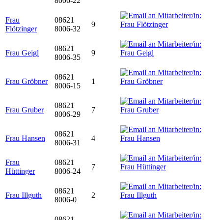
8006-22
Frau
08621
9
Flötzinger
8006-32
08621
Frau Geigl
9
8006-35
08621
Frau Gröbner
1
8006-15
08621
Frau Gruber
7
8006-29
08621
Frau Hansen
4
8006-31
Frau
08621
7
Hüttinger
8006-24
08621
Frau Illguth
2
8006-0
08621