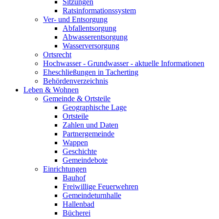
Sitzungen
Ratsinformationssystem
Ver- und Entsorgung
Abfallentsorgung
Abwasserentsorgung
Wasserversorgung
Ortsrecht
Hochwasser - Grundwasser - aktuelle Informationen
Eheschließungen in Tacherting
Behördenverzeichnis
Leben & Wohnen
Gemeinde & Ortsteile
Geographische Lage
Ortsteile
Zahlen und Daten
Partnergemeinde
Wappen
Geschichte
Gemeindebote
Einrichtungen
Bauhof
Freiwillige Feuerwehren
Gemeindeturnhalle
Hallenbad
Bücherei