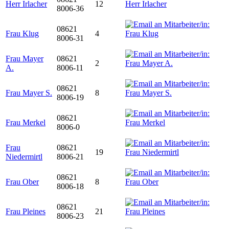
Herr Irlacher
12
8006-36
08621
Frau Klug
4
8006-31
Frau Mayer
08621
2
A.
8006-11
08621
Frau Mayer S.
8
8006-19
08621
Frau Merkel
8006-0
Frau
08621
19
Niedermirtl
8006-21
08621
Frau Ober
8
8006-18
08621
Frau Pleines
21
8006-23