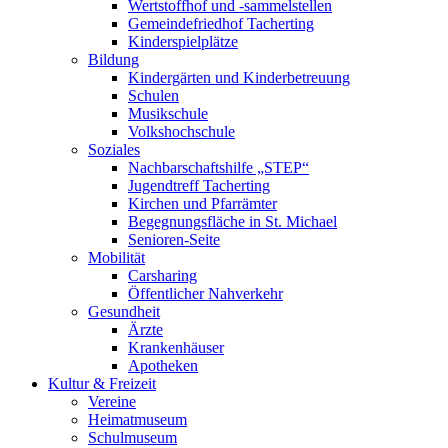
Wertstoffhof und -sammelstellen
Gemeindefriedhof Tacherting
Kinderspielplätze
Bildung
Kindergärten und Kinderbetreuung
Schulen
Musikschule
Volkshochschule
Soziales
Nachbarschaftshilfe „STEP“
Jugendtreff Tacherting
Kirchen und Pfarrämter
Begegnungsfläche in St. Michael
Senioren-Seite
Mobilität
Carsharing
Öffentlicher Nahverkehr
Gesundheit
Ärzte
Krankenhäuser
Apotheken
Kultur & Freizeit
Vereine
Heimatmuseum
Schulmuseum