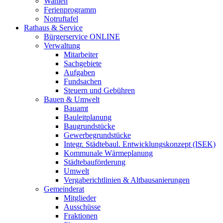
Wahlen
Ferienprogramm
Notruftafel
Rathaus & Service
Bürgerservice ONLINE
Verwaltung
Mitarbeiter
Sachgebiete
Aufgaben
Fundsachen
Steuern und Gebühren
Bauen & Umwelt
Bauamt
Bauleitplanung
Baugrundstücke
Gewerbegrundstücke
Integr. Städtebaul. Entwicklungskonzept (ISEK)
Kommunale Wärmeplanung
Städtebauförderung
Umwelt
Vergaberichtlinien & Altbausanierungen
Gemeinderat
Mitglieder
Ausschüsse
Fraktionen