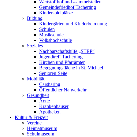
Wertstoffhof und -sammelstellen
Gemeindefriedhof Tacherting
Kinderspielplätze
Bildung
Kindergärten und Kinderbetreuung
Schulen
Musikschule
Volkshochschule
Soziales
Nachbarschaftshilfe „STEP“
Jugendtreff Tacherting
Kirchen und Pfarrämter
Begegnungsfläche in St. Michael
Senioren-Seite
Mobilität
Carsharing
Öffentlicher Nahverkehr
Gesundheit
Ärzte
Krankenhäuser
Apotheken
Kultur & Freizeit
Vereine
Heimatmuseum
Schulmuseum