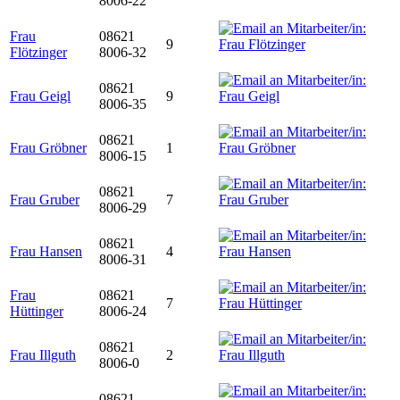
8006-22
Frau
08621
9
Flötzinger
8006-32
08621
Frau Geigl
9
8006-35
08621
Frau Gröbner
1
8006-15
08621
Frau Gruber
7
8006-29
08621
Frau Hansen
4
8006-31
Frau
08621
7
Hüttinger
8006-24
08621
Frau Illguth
2
8006-0
08621