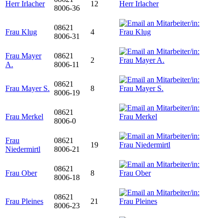
Herr Irlacher
12
8006-36
08621
Frau Klug
4
8006-31
Frau Mayer
08621
2
A.
8006-11
08621
Frau Mayer S.
8
8006-19
08621
Frau Merkel
8006-0
Frau
08621
19
Niedermirtl
8006-21
08621
Frau Ober
8
8006-18
08621
Frau Pleines
21
8006-23