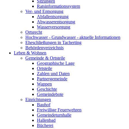
Sitzungen
Ratsinformationssystem
Ver- und Entsorgung
Abfallentsorgung
Abwasserentsorgung
Wasserversorgung
Ortsrecht
Hochwasser - Grundwasser - aktuelle Informationen
Eheschließungen in Tacherting
Behördenverzeichnis
Leben & Wohnen
Gemeinde & Ortsteile
Geographische Lage
Ortsteile
Zahlen und Daten
Partnergemeinde
Wappen
Geschichte
Gemeindebote
Einrichtungen
Bauhof
Freiwillige Feuerwehren
Gemeindeturnhalle
Hallenbad
Bücherei