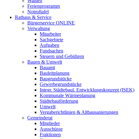
Wahlen
Ferienprogramm
Notruftafel
Rathaus & Service
Bürgerservice ONLINE
Verwaltung
Mitarbeiter
Sachgebiete
Aufgaben
Fundsachen
Steuern und Gebühren
Bauen & Umwelt
Bauamt
Bauleitplanung
Baugrundstücke
Gewerbegrundstücke
Integr. Städtebaul. Entwicklungskonzept (ISEK)
Kommunale Wärmeplanung
Städtebauförderung
Umwelt
Vergaberichtlinien & Altbausanierungen
Gemeinderat
Mitglieder
Ausschüsse
Fraktionen