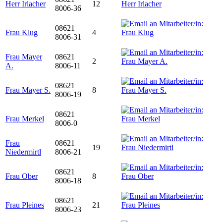
Herr Irlacher
12
8006-36
08621
Frau Klug
4
8006-31
Frau Mayer
08621
2
A.
8006-11
08621
Frau Mayer S.
8
8006-19
08621
Frau Merkel
8006-0
Frau
08621
19
Niedermirtl
8006-21
08621
Frau Ober
8
8006-18
08621
Frau Pleines
21
8006-23