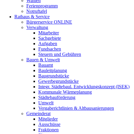
Wahlen
Ferienprogramm
Notruftafel
Rathaus & Service
Bürgerservice ONLINE
Verwaltung
Mitarbeiter
Sachgebiete
Aufgaben
Fundsachen
Steuern und Gebühren
Bauen & Umwelt
Bauamt
Bauleitplanung
Baugrundstücke
Gewerbegrundstücke
Integr. Städtebaul. Entwicklungskonzept (ISEK)
Kommunale Wärmeplanung
Städtebauförderung
Umwelt
Vergaberichtlinien & Altbausanierungen
Gemeinderat
Mitglieder
Ausschüsse
Fraktionen