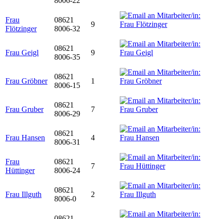
8006-22
Frau
08621
9
Flötzinger
8006-32
08621
Frau Geigl
9
8006-35
08621
Frau Gröbner
1
8006-15
08621
Frau Gruber
7
8006-29
08621
Frau Hansen
4
8006-31
Frau
08621
7
Hüttinger
8006-24
08621
Frau Illguth
2
8006-0
08621