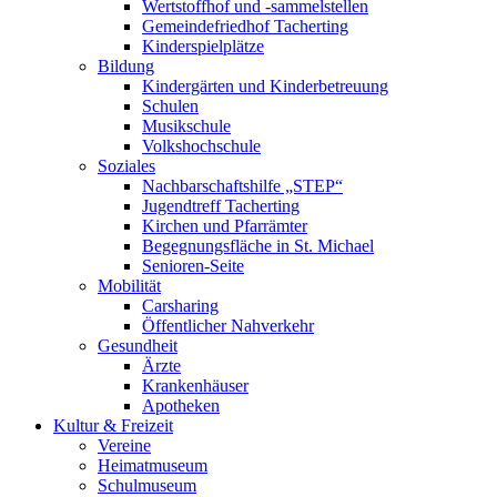
Wertstoffhof und -sammelstellen
Gemeindefriedhof Tacherting
Kinderspielplätze
Bildung
Kindergärten und Kinderbetreuung
Schulen
Musikschule
Volkshochschule
Soziales
Nachbarschaftshilfe „STEP“
Jugendtreff Tacherting
Kirchen und Pfarrämter
Begegnungsfläche in St. Michael
Senioren-Seite
Mobilität
Carsharing
Öffentlicher Nahverkehr
Gesundheit
Ärzte
Krankenhäuser
Apotheken
Kultur & Freizeit
Vereine
Heimatmuseum
Schulmuseum