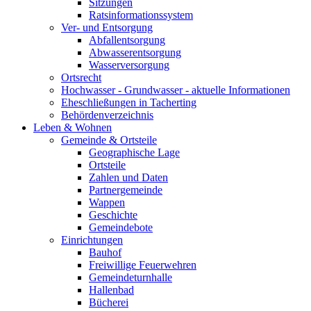
Sitzungen
Ratsinformationssystem
Ver- und Entsorgung
Abfallentsorgung
Abwasserentsorgung
Wasserversorgung
Ortsrecht
Hochwasser - Grundwasser - aktuelle Informationen
Eheschließungen in Tacherting
Behördenverzeichnis
Leben & Wohnen
Gemeinde & Ortsteile
Geographische Lage
Ortsteile
Zahlen und Daten
Partnergemeinde
Wappen
Geschichte
Gemeindebote
Einrichtungen
Bauhof
Freiwillige Feuerwehren
Gemeindeturnhalle
Hallenbad
Bücherei