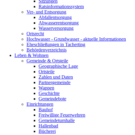
Sitzungen
Ratsinformationssystem
Ver- und Entsorgung
Abfallentsorgung
Abwasserentsorgung
Wasserversorgung
Ortsrecht
Hochwasser - Grundwasser - aktuelle Informationen
Eheschließungen in Tacherting
Behördenverzeichnis
Leben & Wohnen
Gemeinde & Ortsteile
Geographische Lage
Ortsteile
Zahlen und Daten
Partnergemeinde
Wappen
Geschichte
Gemeindebote
Einrichtungen
Bauhof
Freiwillige Feuerwehren
Gemeindeturnhalle
Hallenbad
Bücherei