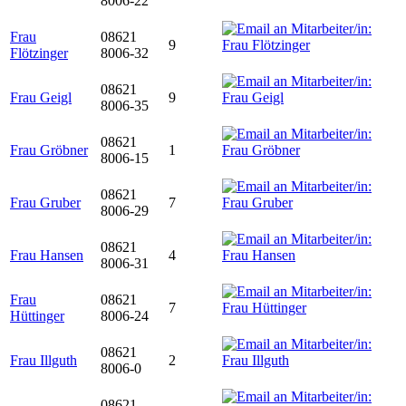
8006-22
Frau
08621
9
Flötzinger
8006-32
08621
Frau Geigl
9
8006-35
08621
Frau Gröbner
1
8006-15
08621
Frau Gruber
7
8006-29
08621
Frau Hansen
4
8006-31
Frau
08621
7
Hüttinger
8006-24
08621
Frau Illguth
2
8006-0
08621