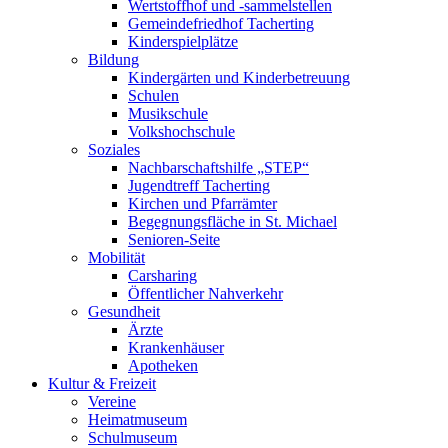
Wertstoffhof und -sammelstellen
Gemeindefriedhof Tacherting
Kinderspielplätze
Bildung
Kindergärten und Kinderbetreuung
Schulen
Musikschule
Volkshochschule
Soziales
Nachbarschaftshilfe „STEP“
Jugendtreff Tacherting
Kirchen und Pfarrämter
Begegnungsfläche in St. Michael
Senioren-Seite
Mobilität
Carsharing
Öffentlicher Nahverkehr
Gesundheit
Ärzte
Krankenhäuser
Apotheken
Kultur & Freizeit
Vereine
Heimatmuseum
Schulmuseum