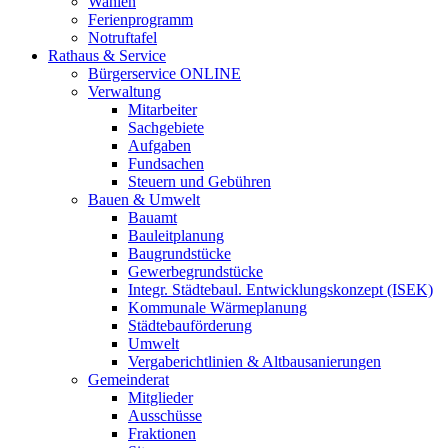
Wahlen
Ferienprogramm
Notruftafel
Rathaus & Service
Bürgerservice ONLINE
Verwaltung
Mitarbeiter
Sachgebiete
Aufgaben
Fundsachen
Steuern und Gebühren
Bauen & Umwelt
Bauamt
Bauleitplanung
Baugrundstücke
Gewerbegrundstücke
Integr. Städtebaul. Entwicklungskonzept (ISEK)
Kommunale Wärmeplanung
Städtebauförderung
Umwelt
Vergaberichtlinien & Altbausanierungen
Gemeinderat
Mitglieder
Ausschüsse
Fraktionen