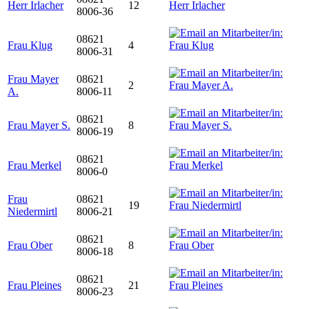
Herr Irlacher
12
8006-36
08621
Frau Klug
4
8006-31
Frau Mayer
08621
2
A.
8006-11
08621
Frau Mayer S.
8
8006-19
08621
Frau Merkel
8006-0
Frau
08621
19
Niedermirtl
8006-21
08621
Frau Ober
8
8006-18
08621
Frau Pleines
21
8006-23