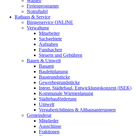
Wahlen
Ferienprogramm
Notruftafel
Rathaus & Service
Bürgerservice ONLINE
Verwaltung
Mitarbeiter
Sachgebiete
Aufgaben
Fundsachen
Steuern und Gebühren
Bauen & Umwelt
Bauamt
Bauleitplanung
Baugrundstücke
Gewerbegrundstücke
Integr. Städtebaul. Entwicklungskonzept (ISEK)
Kommunale Wärmeplanung
Städtebauförderung
Umwelt
Vergaberichtlinien & Altbausanierungen
Gemeinderat
Mitglieder
Ausschüsse
Fraktionen