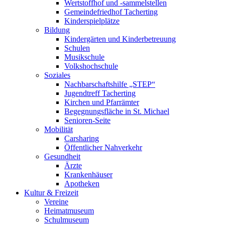
Wertstoffhof und -sammelstellen
Gemeindefriedhof Tacherting
Kinderspielplätze
Bildung
Kindergärten und Kinderbetreuung
Schulen
Musikschule
Volkshochschule
Soziales
Nachbarschaftshilfe „STEP“
Jugendtreff Tacherting
Kirchen und Pfarrämter
Begegnungsfläche in St. Michael
Senioren-Seite
Mobilität
Carsharing
Öffentlicher Nahverkehr
Gesundheit
Ärzte
Krankenhäuser
Apotheken
Kultur & Freizeit
Vereine
Heimatmuseum
Schulmuseum