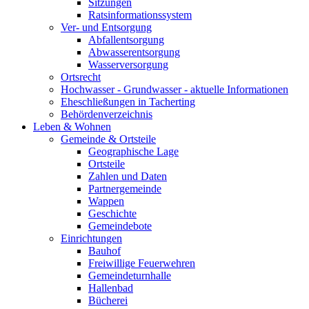
Sitzungen
Ratsinformationssystem
Ver- und Entsorgung
Abfallentsorgung
Abwasserentsorgung
Wasserversorgung
Ortsrecht
Hochwasser - Grundwasser - aktuelle Informationen
Eheschließungen in Tacherting
Behördenverzeichnis
Leben & Wohnen
Gemeinde & Ortsteile
Geographische Lage
Ortsteile
Zahlen und Daten
Partnergemeinde
Wappen
Geschichte
Gemeindebote
Einrichtungen
Bauhof
Freiwillige Feuerwehren
Gemeindeturnhalle
Hallenbad
Bücherei