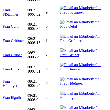
8006-22
Frau
08621
9
Flötzinger
8006-32
08621
Frau Geigl
9
8006-35
08621
Frau Gröbner
1
8006-15
08621
Frau Gruber
7
8006-29
08621
Frau Hansen
4
8006-31
Frau
08621
7
Hüttinger
8006-24
08621
Frau Illguth
2
8006-0
08621