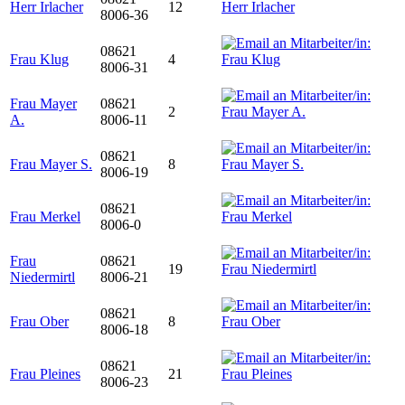
Herr Irlacher
12
8006-36
08621
Frau Klug
4
8006-31
Frau Mayer
08621
2
A.
8006-11
08621
Frau Mayer S.
8
8006-19
08621
Frau Merkel
8006-0
Frau
08621
19
Niedermirtl
8006-21
08621
Frau Ober
8
8006-18
08621
Frau Pleines
21
8006-23