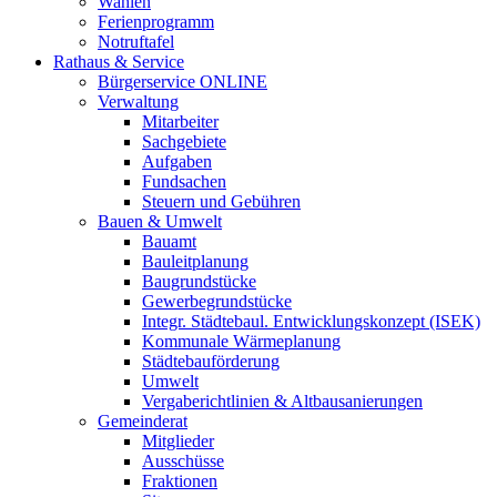
Wahlen
Ferienprogramm
Notruftafel
Rathaus & Service
Bürgerservice ONLINE
Verwaltung
Mitarbeiter
Sachgebiete
Aufgaben
Fundsachen
Steuern und Gebühren
Bauen & Umwelt
Bauamt
Bauleitplanung
Baugrundstücke
Gewerbegrundstücke
Integr. Städtebaul. Entwicklungskonzept (ISEK)
Kommunale Wärmeplanung
Städtebauförderung
Umwelt
Vergaberichtlinien & Altbausanierungen
Gemeinderat
Mitglieder
Ausschüsse
Fraktionen