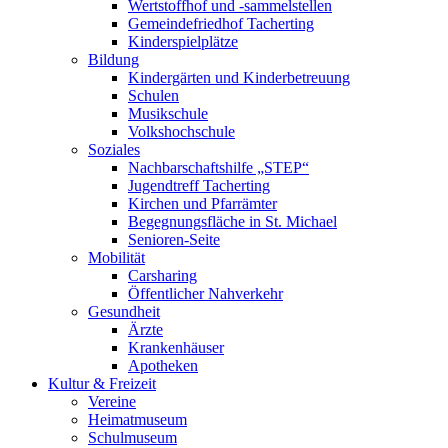
Wertstoffhof und -sammelstellen
Gemeindefriedhof Tacherting
Kinderspielplätze
Bildung
Kindergärten und Kinderbetreuung
Schulen
Musikschule
Volkshochschule
Soziales
Nachbarschaftshilfe „STEP“
Jugendtreff Tacherting
Kirchen und Pfarrämter
Begegnungsfläche in St. Michael
Senioren-Seite
Mobilität
Carsharing
Öffentlicher Nahverkehr
Gesundheit
Ärzte
Krankenhäuser
Apotheken
Kultur & Freizeit
Vereine
Heimatmuseum
Schulmuseum