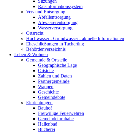
Sitzungen
Ratsinformationssystem
Ver- und Entsorgung
Abfallentsorgung
Abwasserentsorgung
Wasserversorgung
Ortsrecht
Hochwasser - Grundwasser - aktuelle Informationen
Eheschließungen in Tacherting
Behördenverzeichnis
Leben & Wohnen
Gemeinde & Ortsteile
Geographische Lage
Ortsteile
Zahlen und Daten
Partnergemeinde
Wappen
Geschichte
Gemeindebote
Einrichtungen
Bauhof
Freiwillige Feuerwehren
Gemeindeturnhalle
Hallenbad
Bücherei