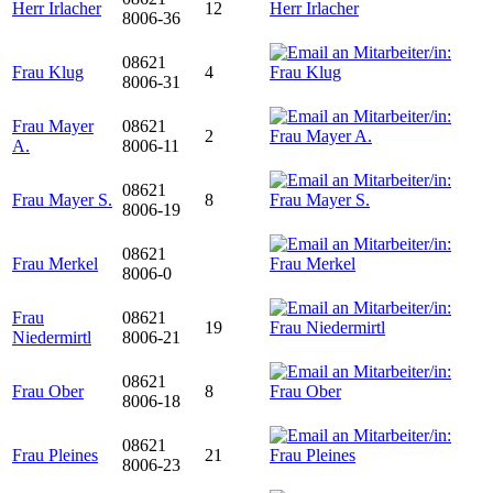
Herr Irlacher
12
8006-36
08621
Frau Klug
4
8006-31
Frau Mayer
08621
2
A.
8006-11
08621
Frau Mayer S.
8
8006-19
08621
Frau Merkel
8006-0
Frau
08621
19
Niedermirtl
8006-21
08621
Frau Ober
8
8006-18
08621
Frau Pleines
21
8006-23