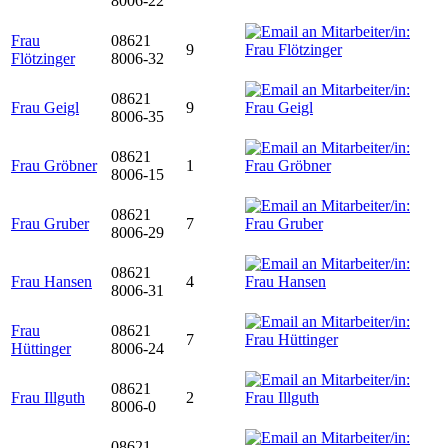
8006-22
Frau
08621
9
Flötzinger
8006-32
08621
Frau Geigl
9
8006-35
08621
Frau Gröbner
1
8006-15
08621
Frau Gruber
7
8006-29
08621
Frau Hansen
4
8006-31
Frau
08621
7
Hüttinger
8006-24
08621
Frau Illguth
2
8006-0
08621