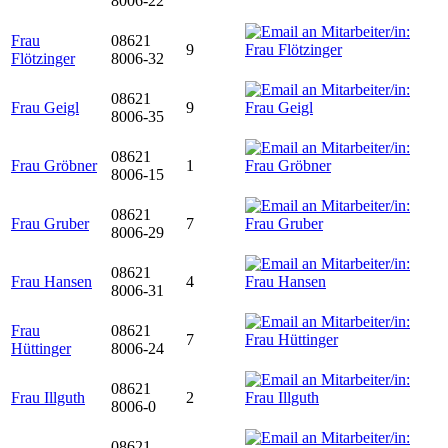
8006-22
Frau
08621
9
Flötzinger
8006-32
08621
Frau Geigl
9
8006-35
08621
Frau Gröbner
1
8006-15
08621
Frau Gruber
7
8006-29
08621
Frau Hansen
4
8006-31
Frau
08621
7
Hüttinger
8006-24
08621
Frau Illguth
2
8006-0
08621