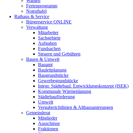
Wahlen
Ferienprogramm
Notruftafel
Rathaus & Service
Bürgerservice ONLINE
Verwaltung
Mitarbeiter
Sachgebiete
Aufgaben
Fundsachen
Steuern und Gebühren
Bauen & Umwelt
Bauamt
Bauleitplanung
Baugrundstücke
Gewerbegrundstücke
Integr. Städtebaul. Entwicklungskonzept (ISEK)
Kommunale Wärmeplanung
Städtebauförderung
Umwelt
Vergaberichtlinien & Altbausanierungen
Gemeinderat
Mitglieder
Ausschüsse
Fraktionen