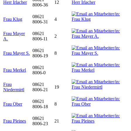
Herr Irlacher
12
8006-36
08621
Frau Klug
4
8006-31
Frau Mayer
08621
2
A.
8006-11
08621
Frau Mayer S.
8
8006-19
08621
Frau Merkel
8006-0
Frau
08621
19
Niedermirtl
8006-21
08621
Frau Ober
8
8006-18
08621
Frau Pleines
21
8006-23