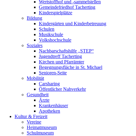
Wertstoffhof und -sammelstellen
Gemeindefriedhof Tacherting
Kinderspielplätze
Bildung
Kindergärten und Kinderbetreuung
Schulen
Musikschule
Volkshochschule
Soziales
Nachbarschaftshilfe „STEP“
Jugendtreff Tacherting
Kirchen und Pfarrämter
Begegnungsfläche in St. Michael
Senioren-Seite
Mobilität
Carsharing
Öffentlicher Nahverkehr
Gesundheit
Ärzte
Krankenhäuser
Apotheken
Kultur & Freizeit
Vereine
Heimatmuseum
Schulmuseum