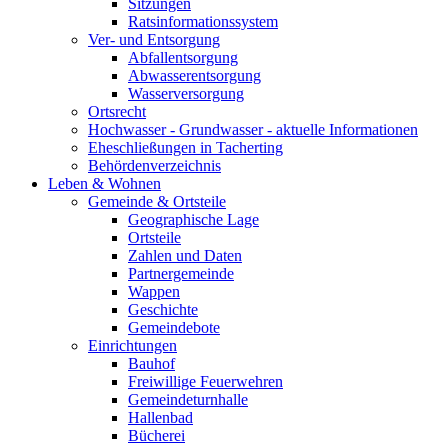
Sitzungen
Ratsinformationssystem
Ver- und Entsorgung
Abfallentsorgung
Abwasserentsorgung
Wasserversorgung
Ortsrecht
Hochwasser - Grundwasser - aktuelle Informationen
Eheschließungen in Tacherting
Behördenverzeichnis
Leben & Wohnen
Gemeinde & Ortsteile
Geographische Lage
Ortsteile
Zahlen und Daten
Partnergemeinde
Wappen
Geschichte
Gemeindebote
Einrichtungen
Bauhof
Freiwillige Feuerwehren
Gemeindeturnhalle
Hallenbad
Bücherei