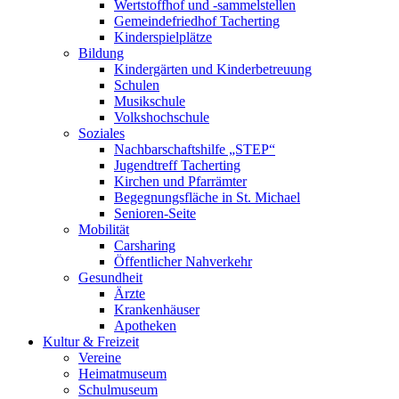
Wertstoffhof und -sammelstellen
Gemeindefriedhof Tacherting
Kinderspielplätze
Bildung
Kindergärten und Kinderbetreuung
Schulen
Musikschule
Volkshochschule
Soziales
Nachbarschaftshilfe „STEP“
Jugendtreff Tacherting
Kirchen und Pfarrämter
Begegnungsfläche in St. Michael
Senioren-Seite
Mobilität
Carsharing
Öffentlicher Nahverkehr
Gesundheit
Ärzte
Krankenhäuser
Apotheken
Kultur & Freizeit
Vereine
Heimatmuseum
Schulmuseum