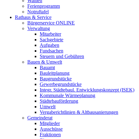
Wahlen
Ferienprogramm
Notruftafel
Rathaus & Service
Bürgerservice ONLINE
Verwaltung
Mitarbeiter
Sachgebiete
Aufgaben
Fundsachen
Steuern und Gebühren
Bauen & Umwelt
Bauamt
Bauleitplanung
Baugrundstücke
Gewerbegrundstücke
Integr. Städtebaul. Entwicklungskonzept (ISEK)
Kommunale Wärmeplanung
Städtebauförderung
Umwelt
Vergaberichtlinien & Altbausanierungen
Gemeinderat
Mitglieder
Ausschüsse
Fraktionen