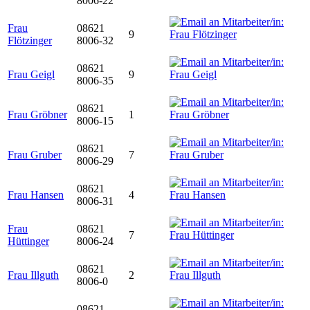
8006-22
Frau
08621
9
Flötzinger
8006-32
08621
Frau Geigl
9
8006-35
08621
Frau Gröbner
1
8006-15
08621
Frau Gruber
7
8006-29
08621
Frau Hansen
4
8006-31
Frau
08621
7
Hüttinger
8006-24
08621
Frau Illguth
2
8006-0
08621