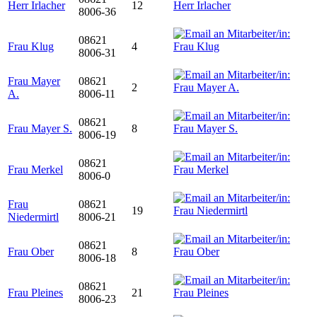
Herr Irlacher
12
8006-36
08621
Frau Klug
4
8006-31
Frau Mayer
08621
2
A.
8006-11
08621
Frau Mayer S.
8
8006-19
08621
Frau Merkel
8006-0
Frau
08621
19
Niedermirtl
8006-21
08621
Frau Ober
8
8006-18
08621
Frau Pleines
21
8006-23