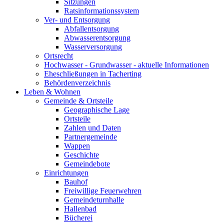
Sitzungen
Ratsinformationssystem
Ver- und Entsorgung
Abfallentsorgung
Abwasserentsorgung
Wasserversorgung
Ortsrecht
Hochwasser - Grundwasser - aktuelle Informationen
Eheschließungen in Tacherting
Behördenverzeichnis
Leben & Wohnen
Gemeinde & Ortsteile
Geographische Lage
Ortsteile
Zahlen und Daten
Partnergemeinde
Wappen
Geschichte
Gemeindebote
Einrichtungen
Bauhof
Freiwillige Feuerwehren
Gemeindeturnhalle
Hallenbad
Bücherei