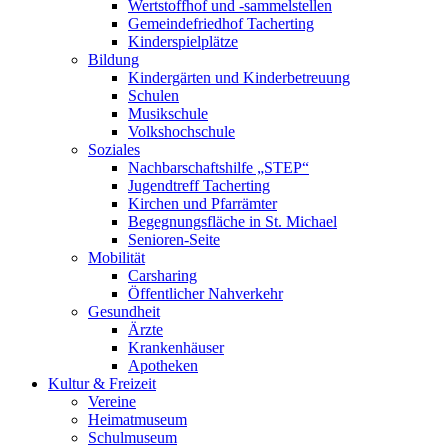
Wertstoffhof und -sammelstellen
Gemeindefriedhof Tacherting
Kinderspielplätze
Bildung
Kindergärten und Kinderbetreuung
Schulen
Musikschule
Volkshochschule
Soziales
Nachbarschaftshilfe „STEP“
Jugendtreff Tacherting
Kirchen und Pfarrämter
Begegnungsfläche in St. Michael
Senioren-Seite
Mobilität
Carsharing
Öffentlicher Nahverkehr
Gesundheit
Ärzte
Krankenhäuser
Apotheken
Kultur & Freizeit
Vereine
Heimatmuseum
Schulmuseum