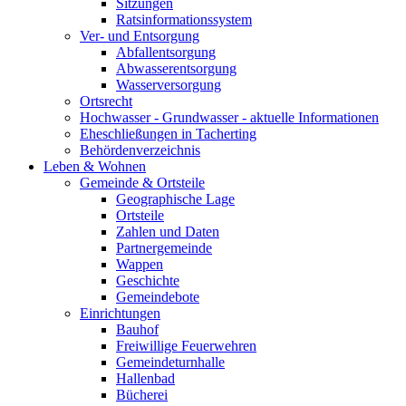
Sitzungen
Ratsinformationssystem
Ver- und Entsorgung
Abfallentsorgung
Abwasserentsorgung
Wasserversorgung
Ortsrecht
Hochwasser - Grundwasser - aktuelle Informationen
Eheschließungen in Tacherting
Behördenverzeichnis
Leben & Wohnen
Gemeinde & Ortsteile
Geographische Lage
Ortsteile
Zahlen und Daten
Partnergemeinde
Wappen
Geschichte
Gemeindebote
Einrichtungen
Bauhof
Freiwillige Feuerwehren
Gemeindeturnhalle
Hallenbad
Bücherei