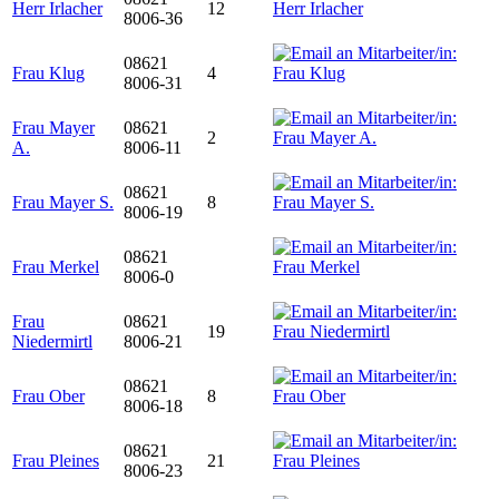
Herr Irlacher
12
8006-36
08621
Frau Klug
4
8006-31
Frau Mayer
08621
2
A.
8006-11
08621
Frau Mayer S.
8
8006-19
08621
Frau Merkel
8006-0
Frau
08621
19
Niedermirtl
8006-21
08621
Frau Ober
8
8006-18
08621
Frau Pleines
21
8006-23