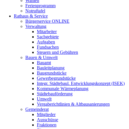
Wahlen
Ferienprogramm
Notruftafel
Rathaus & Service
Bürgerservice ONLINE
Verwaltung
Mitarbeiter
Sachgebiete
Aufgaben
Fundsachen
Steuern und Gebühren
Bauen & Umwelt
Bauamt
Bauleitplanung
Baugrundstücke
Gewerbegrundstücke
Integr. Städtebaul. Entwicklungskonzept (ISEK)
Kommunale Wärmeplanung
Städtebauförderung
Umwelt
Vergaberichtlinien & Altbausanierungen
Gemeinderat
Mitglieder
Ausschüsse
Fraktionen