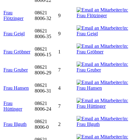
8006-22
Frau
08621
9
Flötzinger
8006-32
08621
Frau Geigl
9
8006-35
08621
Frau Gröbner
1
8006-15
08621
Frau Gruber
7
8006-29
08621
Frau Hansen
4
8006-31
Frau
08621
7
Hüttinger
8006-24
08621
Frau Illguth
2
8006-0
08621