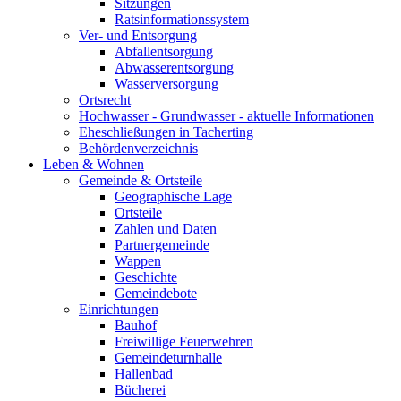
Sitzungen
Ratsinformationssystem
Ver- und Entsorgung
Abfallentsorgung
Abwasserentsorgung
Wasserversorgung
Ortsrecht
Hochwasser - Grundwasser - aktuelle Informationen
Eheschließungen in Tacherting
Behördenverzeichnis
Leben & Wohnen
Gemeinde & Ortsteile
Geographische Lage
Ortsteile
Zahlen und Daten
Partnergemeinde
Wappen
Geschichte
Gemeindebote
Einrichtungen
Bauhof
Freiwillige Feuerwehren
Gemeindeturnhalle
Hallenbad
Bücherei