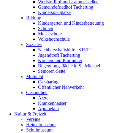
Wertstoffhof und -sammelstellen
Gemeindefriedhof Tacherting
Kinderspielplätze
Bildung
Kindergärten und Kinderbetreuung
Schulen
Musikschule
Volkshochschule
Soziales
Nachbarschaftshilfe „STEP“
Jugendtreff Tacherting
Kirchen und Pfarrämter
Begegnungsfläche in St. Michael
Senioren-Seite
Mobilität
Carsharing
Öffentlicher Nahverkehr
Gesundheit
Ärzte
Krankenhäuser
Apotheken
Kultur & Freizeit
Vereine
Heimatmuseum
Schulmuseum