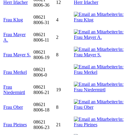
Herr Irlacher
12
8006-36
08621
Frau Klug
4
8006-31
Frau Mayer
08621
2
A.
8006-11
08621
Frau Mayer S.
8
8006-19
08621
Frau Merkel
8006-0
Frau
08621
19
Niedermirtl
8006-21
08621
Frau Ober
8
8006-18
08621
Frau Pleines
21
8006-23