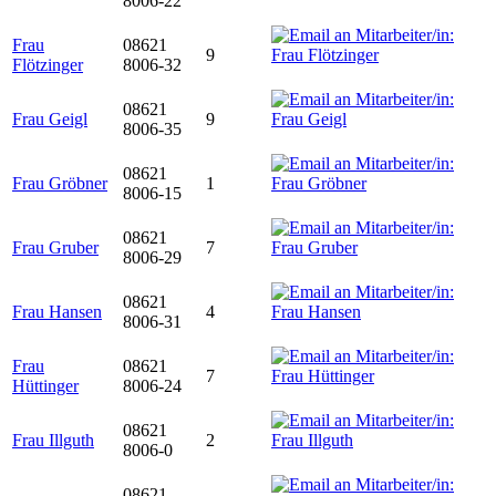
8006-22
Frau
08621
9
Flötzinger
8006-32
08621
Frau Geigl
9
8006-35
08621
Frau Gröbner
1
8006-15
08621
Frau Gruber
7
8006-29
08621
Frau Hansen
4
8006-31
Frau
08621
7
Hüttinger
8006-24
08621
Frau Illguth
2
8006-0
08621