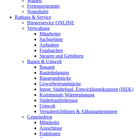
Wahlen
Ferienprogramm
Notruftafel
Rathaus & Service
Bürgerservice ONLINE
Verwaltung
Mitarbeiter
Sachgebiete
Aufgaben
Fundsachen
Steuern und Gebühren
Bauen & Umwelt
Bauamt
Bauleitplanung
Baugrundstücke
Gewerbegrundstücke
Integr. Städtebaul. Entwicklungskonzept (ISEK)
Kommunale Wärmeplanung
Städtebauförderung
Umwelt
Vergaberichtlinien & Altbausanierungen
Gemeinderat
Mitglieder
Ausschüsse
Fraktionen