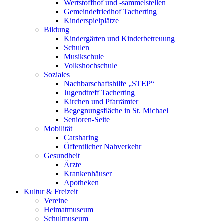
Wertstoffhof und -sammelstellen
Gemeindefriedhof Tacherting
Kinderspielplätze
Bildung
Kindergärten und Kinderbetreuung
Schulen
Musikschule
Volkshochschule
Soziales
Nachbarschaftshilfe „STEP“
Jugendtreff Tacherting
Kirchen und Pfarrämter
Begegnungsfläche in St. Michael
Senioren-Seite
Mobilität
Carsharing
Öffentlicher Nahverkehr
Gesundheit
Ärzte
Krankenhäuser
Apotheken
Kultur & Freizeit
Vereine
Heimatmuseum
Schulmuseum