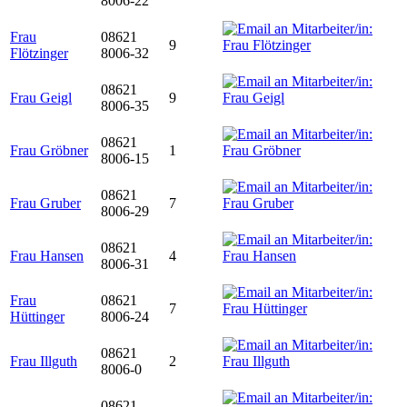
8006-22
Frau
08621
9
Flötzinger
8006-32
08621
Frau Geigl
9
8006-35
08621
Frau Gröbner
1
8006-15
08621
Frau Gruber
7
8006-29
08621
Frau Hansen
4
8006-31
Frau
08621
7
Hüttinger
8006-24
08621
Frau Illguth
2
8006-0
08621