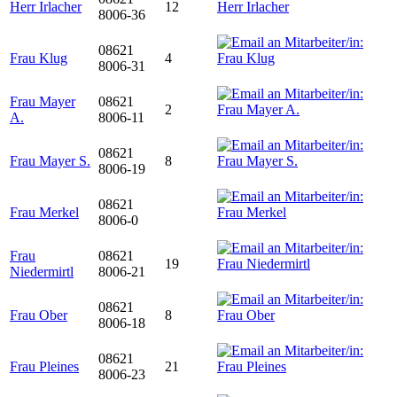
Herr Irlacher
12
8006-36
08621
Frau Klug
4
8006-31
Frau Mayer
08621
2
A.
8006-11
08621
Frau Mayer S.
8
8006-19
08621
Frau Merkel
8006-0
Frau
08621
19
Niedermirtl
8006-21
08621
Frau Ober
8
8006-18
08621
Frau Pleines
21
8006-23