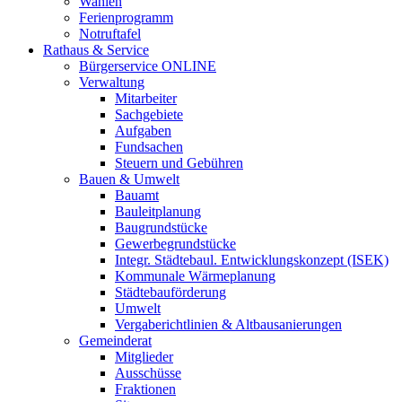
Wahlen
Ferienprogramm
Notruftafel
Rathaus & Service
Bürgerservice ONLINE
Verwaltung
Mitarbeiter
Sachgebiete
Aufgaben
Fundsachen
Steuern und Gebühren
Bauen & Umwelt
Bauamt
Bauleitplanung
Baugrundstücke
Gewerbegrundstücke
Integr. Städtebaul. Entwicklungskonzept (ISEK)
Kommunale Wärmeplanung
Städtebauförderung
Umwelt
Vergaberichtlinien & Altbausanierungen
Gemeinderat
Mitglieder
Ausschüsse
Fraktionen