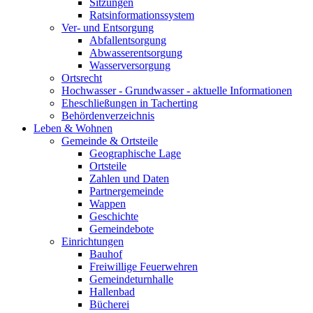
Sitzungen
Ratsinformationssystem
Ver- und Entsorgung
Abfallentsorgung
Abwasserentsorgung
Wasserversorgung
Ortsrecht
Hochwasser - Grundwasser - aktuelle Informationen
Eheschließungen in Tacherting
Behördenverzeichnis
Leben & Wohnen
Gemeinde & Ortsteile
Geographische Lage
Ortsteile
Zahlen und Daten
Partnergemeinde
Wappen
Geschichte
Gemeindebote
Einrichtungen
Bauhof
Freiwillige Feuerwehren
Gemeindeturnhalle
Hallenbad
Bücherei