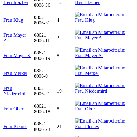
Herr Irlacher
12
8006-36
08621
Frau Klug
4
8006-31
Frau Mayer
08621
2
A.
8006-11
08621
Frau Mayer S.
8
8006-19
08621
Frau Merkel
8006-0
Frau
08621
19
Niedermirtl
8006-21
08621
Frau Ober
8
8006-18
08621
Frau Pleines
21
8006-23