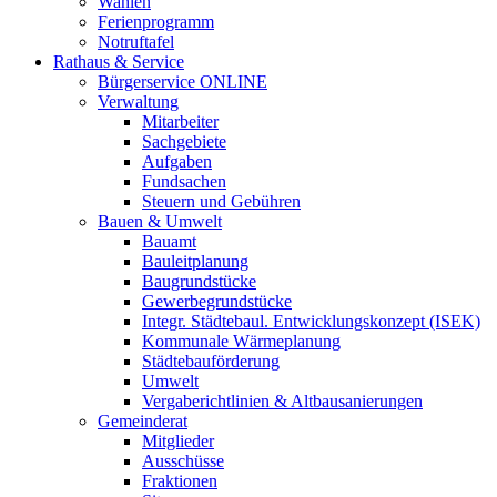
Wahlen
Ferienprogramm
Notruftafel
Rathaus & Service
Bürgerservice ONLINE
Verwaltung
Mitarbeiter
Sachgebiete
Aufgaben
Fundsachen
Steuern und Gebühren
Bauen & Umwelt
Bauamt
Bauleitplanung
Baugrundstücke
Gewerbegrundstücke
Integr. Städtebaul. Entwicklungskonzept (ISEK)
Kommunale Wärmeplanung
Städtebauförderung
Umwelt
Vergaberichtlinien & Altbausanierungen
Gemeinderat
Mitglieder
Ausschüsse
Fraktionen