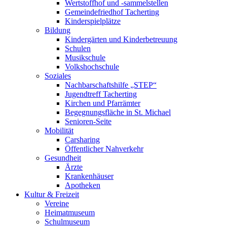
Wertstoffhof und -sammelstellen
Gemeindefriedhof Tacherting
Kinderspielplätze
Bildung
Kindergärten und Kinderbetreuung
Schulen
Musikschule
Volkshochschule
Soziales
Nachbarschaftshilfe „STEP“
Jugendtreff Tacherting
Kirchen und Pfarrämter
Begegnungsfläche in St. Michael
Senioren-Seite
Mobilität
Carsharing
Öffentlicher Nahverkehr
Gesundheit
Ärzte
Krankenhäuser
Apotheken
Kultur & Freizeit
Vereine
Heimatmuseum
Schulmuseum