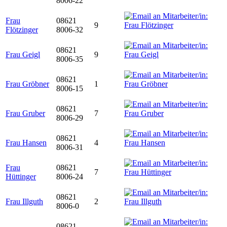
8006-22
Frau
08621
9
Flötzinger
8006-32
08621
Frau Geigl
9
8006-35
08621
Frau Gröbner
1
8006-15
08621
Frau Gruber
7
8006-29
08621
Frau Hansen
4
8006-31
Frau
08621
7
Hüttinger
8006-24
08621
Frau Illguth
2
8006-0
08621