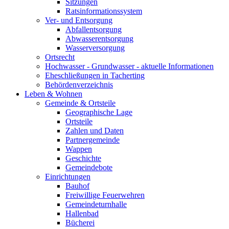
Sitzungen
Ratsinformationssystem
Ver- und Entsorgung
Abfallentsorgung
Abwasserentsorgung
Wasserversorgung
Ortsrecht
Hochwasser - Grundwasser - aktuelle Informationen
Eheschließungen in Tacherting
Behördenverzeichnis
Leben & Wohnen
Gemeinde & Ortsteile
Geographische Lage
Ortsteile
Zahlen und Daten
Partnergemeinde
Wappen
Geschichte
Gemeindebote
Einrichtungen
Bauhof
Freiwillige Feuerwehren
Gemeindeturnhalle
Hallenbad
Bücherei