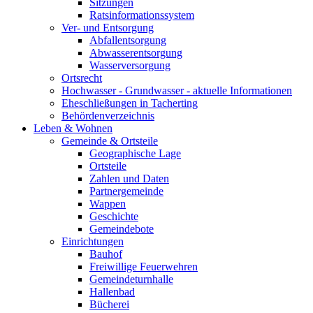
Sitzungen
Ratsinformationssystem
Ver- und Entsorgung
Abfallentsorgung
Abwasserentsorgung
Wasserversorgung
Ortsrecht
Hochwasser - Grundwasser - aktuelle Informationen
Eheschließungen in Tacherting
Behördenverzeichnis
Leben & Wohnen
Gemeinde & Ortsteile
Geographische Lage
Ortsteile
Zahlen und Daten
Partnergemeinde
Wappen
Geschichte
Gemeindebote
Einrichtungen
Bauhof
Freiwillige Feuerwehren
Gemeindeturnhalle
Hallenbad
Bücherei