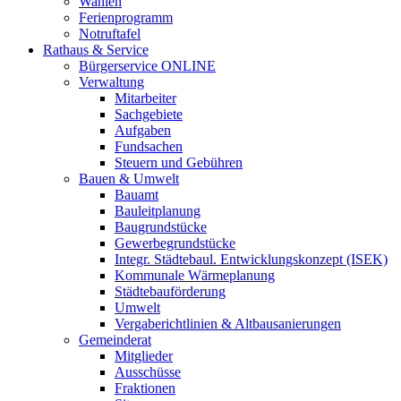
Wahlen
Ferienprogramm
Notruftafel
Rathaus & Service
Bürgerservice ONLINE
Verwaltung
Mitarbeiter
Sachgebiete
Aufgaben
Fundsachen
Steuern und Gebühren
Bauen & Umwelt
Bauamt
Bauleitplanung
Baugrundstücke
Gewerbegrundstücke
Integr. Städtebaul. Entwicklungskonzept (ISEK)
Kommunale Wärmeplanung
Städtebauförderung
Umwelt
Vergaberichtlinien & Altbausanierungen
Gemeinderat
Mitglieder
Ausschüsse
Fraktionen