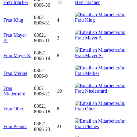
Herr Irlacher
12
8006-36
08621
Frau Klug
4
8006-31
Frau Mayer
08621
2
A.
8006-11
08621
Frau Mayer S.
8
8006-19
08621
Frau Merkel
8006-0
Frau
08621
19
Niedermirtl
8006-21
08621
Frau Ober
8
8006-18
08621
Frau Pleines
21
8006-23