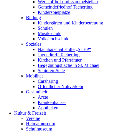
Wertstoffhof und -sammelstellen
Gemeindefriedhof Tacherting
Kinderspielplätze
Bildung
Kindergärten und Kinderbetreuung
Schulen
Musikschule
Volkshochschule
Soziales
Nachbarschaftshilfe „STEP“
Jugendtreff Tacherting
Kirchen und Pfarrämter
Begegnungsfläche in St. Michael
Senioren-Seite
Mobilität
Carsharing
Öffentlicher Nahverkehr
Gesundheit
Ärzte
Krankenhäuser
Apotheken
Kultur & Freizeit
Vereine
Heimatmuseum
Schulmuseum