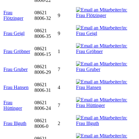
8006-22
Frau
08621
9
Flötzinger
8006-32
08621
Frau Geigl
9
8006-35
08621
Frau Gröbner
1
8006-15
08621
Frau Gruber
7
8006-29
08621
Frau Hansen
4
8006-31
Frau
08621
7
Hüttinger
8006-24
08621
Frau Illguth
2
8006-0
08621