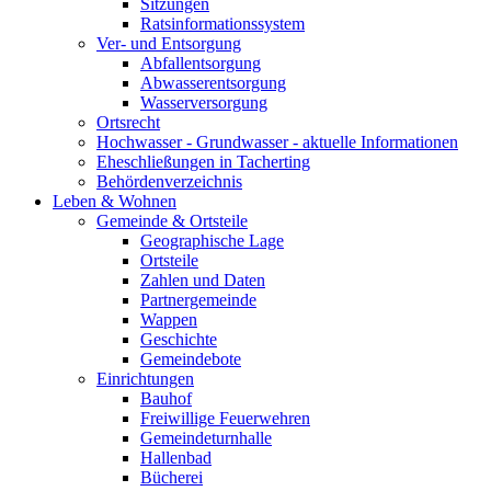
Sitzungen
Ratsinformationssystem
Ver- und Entsorgung
Abfallentsorgung
Abwasserentsorgung
Wasserversorgung
Ortsrecht
Hochwasser - Grundwasser - aktuelle Informationen
Eheschließungen in Tacherting
Behördenverzeichnis
Leben & Wohnen
Gemeinde & Ortsteile
Geographische Lage
Ortsteile
Zahlen und Daten
Partnergemeinde
Wappen
Geschichte
Gemeindebote
Einrichtungen
Bauhof
Freiwillige Feuerwehren
Gemeindeturnhalle
Hallenbad
Bücherei