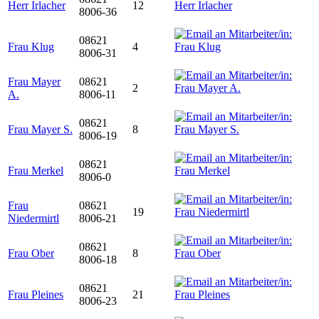
Herr Irlacher
12
8006-36
08621
Frau Klug
4
8006-31
Frau Mayer
08621
2
A.
8006-11
08621
Frau Mayer S.
8
8006-19
08621
Frau Merkel
8006-0
Frau
08621
19
Niedermirtl
8006-21
08621
Frau Ober
8
8006-18
08621
Frau Pleines
21
8006-23