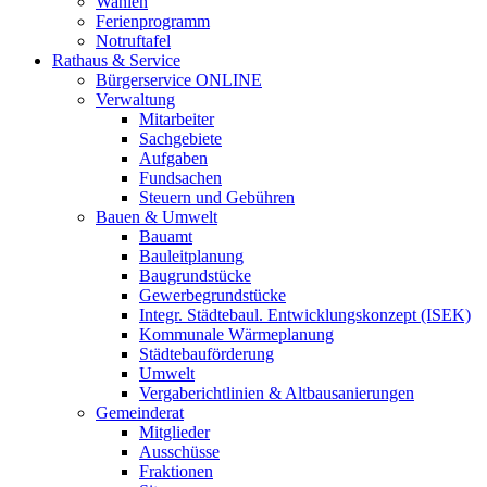
Wahlen
Ferienprogramm
Notruftafel
Rathaus & Service
Bürgerservice ONLINE
Verwaltung
Mitarbeiter
Sachgebiete
Aufgaben
Fundsachen
Steuern und Gebühren
Bauen & Umwelt
Bauamt
Bauleitplanung
Baugrundstücke
Gewerbegrundstücke
Integr. Städtebaul. Entwicklungskonzept (ISEK)
Kommunale Wärmeplanung
Städtebauförderung
Umwelt
Vergaberichtlinien & Altbausanierungen
Gemeinderat
Mitglieder
Ausschüsse
Fraktionen