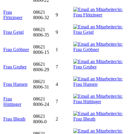
8006-22
Frau
08621
9
Flötzinger
8006-32
08621
Frau Geigl
9
8006-35
08621
Frau Gröbner
1
8006-15
08621
Frau Gruber
7
8006-29
08621
Frau Hansen
4
8006-31
Frau
08621
7
Hüttinger
8006-24
08621
Frau Illguth
2
8006-0
08621