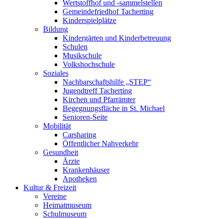
Wertstoffhof und -sammelstellen
Gemeindefriedhof Tacherting
Kinderspielplätze
Bildung
Kindergärten und Kinderbetreuung
Schulen
Musikschule
Volkshochschule
Soziales
Nachbarschaftshilfe „STEP“
Jugendtreff Tacherting
Kirchen und Pfarrämter
Begegnungsfläche in St. Michael
Senioren-Seite
Mobilität
Carsharing
Öffentlicher Nahverkehr
Gesundheit
Ärzte
Krankenhäuser
Apotheken
Kultur & Freizeit
Vereine
Heimatmuseum
Schulmuseum