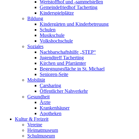
Wertstoffhof und -sammelstellen
Gemeindefriedhof Tacherting
Kinderspielplätze
Bildung
Kindergärten und Kinderbetreuung
Schulen
Musikschule
Volkshochschule
Soziales
Nachbarschaftshilfe „STEP“
Jugendtreff Tacherting
Kirchen und Pfarrämter
Begegnungsfläche in St. Michael
Senioren-Seite
Mobilität
Carsharing
Öffentlicher Nahverkehr
Gesundheit
Ärzte
Krankenhäuser
Apotheken
Kultur & Freizeit
Vereine
Heimatmuseum
Schulmuseum