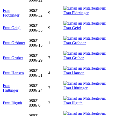
8006-22
Frau
08621
9
Flötzinger
8006-32
08621
Frau Geigl
9
8006-35
08621
Frau Gröbner
1
8006-15
08621
Frau Gruber
7
8006-29
08621
Frau Hansen
4
8006-31
Frau
08621
7
Hüttinger
8006-24
08621
Frau Illguth
2
8006-0
08621