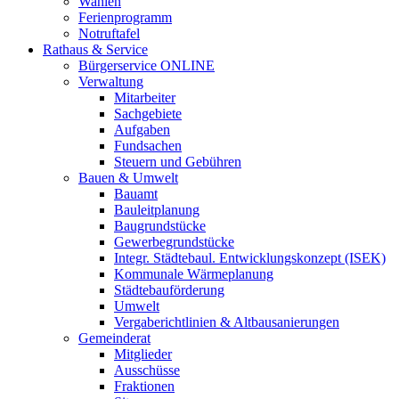
Wahlen
Ferienprogramm
Notruftafel
Rathaus & Service
Bürgerservice ONLINE
Verwaltung
Mitarbeiter
Sachgebiete
Aufgaben
Fundsachen
Steuern und Gebühren
Bauen & Umwelt
Bauamt
Bauleitplanung
Baugrundstücke
Gewerbegrundstücke
Integr. Städtebaul. Entwicklungskonzept (ISEK)
Kommunale Wärmeplanung
Städtebauförderung
Umwelt
Vergaberichtlinien & Altbausanierungen
Gemeinderat
Mitglieder
Ausschüsse
Fraktionen