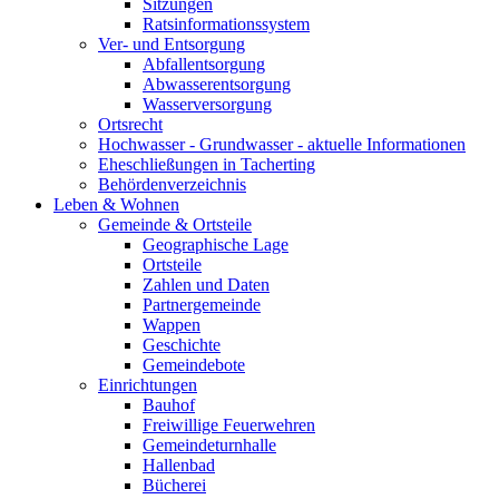
Sitzungen
Ratsinformationssystem
Ver- und Entsorgung
Abfallentsorgung
Abwasserentsorgung
Wasserversorgung
Ortsrecht
Hochwasser - Grundwasser - aktuelle Informationen
Eheschließungen in Tacherting
Behördenverzeichnis
Leben & Wohnen
Gemeinde & Ortsteile
Geographische Lage
Ortsteile
Zahlen und Daten
Partnergemeinde
Wappen
Geschichte
Gemeindebote
Einrichtungen
Bauhof
Freiwillige Feuerwehren
Gemeindeturnhalle
Hallenbad
Bücherei