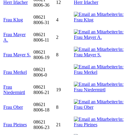
Herr Irlacher
12
8006-36
08621
Frau Klug
4
8006-31
Frau Mayer
08621
2
A.
8006-11
08621
Frau Mayer S.
8
8006-19
08621
Frau Merkel
8006-0
Frau
08621
19
Niedermirtl
8006-21
08621
Frau Ober
8
8006-18
08621
Frau Pleines
21
8006-23