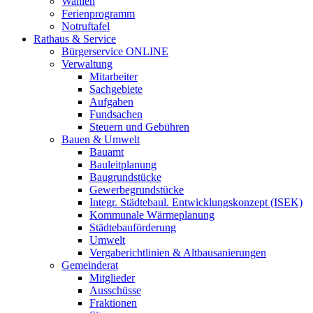
Wahlen
Ferienprogramm
Notruftafel
Rathaus & Service
Bürgerservice ONLINE
Verwaltung
Mitarbeiter
Sachgebiete
Aufgaben
Fundsachen
Steuern und Gebühren
Bauen & Umwelt
Bauamt
Bauleitplanung
Baugrundstücke
Gewerbegrundstücke
Integr. Städtebaul. Entwicklungskonzept (ISEK)
Kommunale Wärmeplanung
Städtebauförderung
Umwelt
Vergaberichtlinien & Altbausanierungen
Gemeinderat
Mitglieder
Ausschüsse
Fraktionen