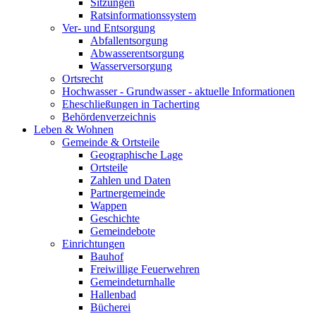
Sitzungen
Ratsinformationssystem
Ver- und Entsorgung
Abfallentsorgung
Abwasserentsorgung
Wasserversorgung
Ortsrecht
Hochwasser - Grundwasser - aktuelle Informationen
Eheschließungen in Tacherting
Behördenverzeichnis
Leben & Wohnen
Gemeinde & Ortsteile
Geographische Lage
Ortsteile
Zahlen und Daten
Partnergemeinde
Wappen
Geschichte
Gemeindebote
Einrichtungen
Bauhof
Freiwillige Feuerwehren
Gemeindeturnhalle
Hallenbad
Bücherei