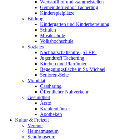
Wertstoffhof und -sammelstellen
Gemeindefriedhof Tacherting
Kinderspielplätze
Bildung
Kindergärten und Kinderbetreuung
Schulen
Musikschule
Volkshochschule
Soziales
Nachbarschaftshilfe „STEP“
Jugendtreff Tacherting
Kirchen und Pfarrämter
Begegnungsfläche in St. Michael
Senioren-Seite
Mobilität
Carsharing
Öffentlicher Nahverkehr
Gesundheit
Ärzte
Krankenhäuser
Apotheken
Kultur & Freizeit
Vereine
Heimatmuseum
Schulmuseum