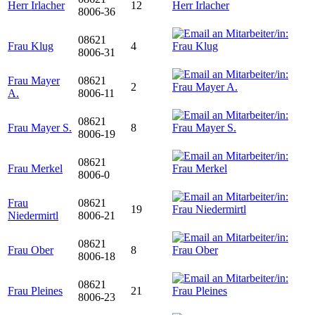
Herr Irlacher
12
8006-36
08621
Frau Klug
4
8006-31
Frau Mayer
08621
2
A.
8006-11
08621
Frau Mayer S.
8
8006-19
08621
Frau Merkel
8006-0
Frau
08621
19
Niedermirtl
8006-21
08621
Frau Ober
8
8006-18
08621
Frau Pleines
21
8006-23