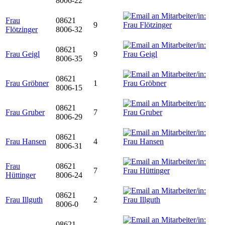
8006-22
Frau
08621
9
Flötzinger
8006-32
08621
Frau Geigl
9
8006-35
08621
Frau Gröbner
1
8006-15
08621
Frau Gruber
7
8006-29
08621
Frau Hansen
4
8006-31
Frau
08621
7
Hüttinger
8006-24
08621
Frau Illguth
2
8006-0
08621