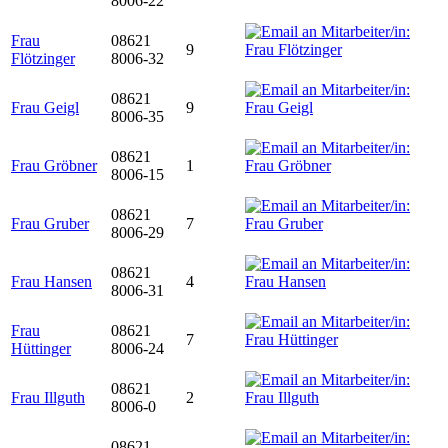
8006-22
Frau
08621
9
Flötzinger
8006-32
08621
Frau Geigl
9
8006-35
08621
Frau Gröbner
1
8006-15
08621
Frau Gruber
7
8006-29
08621
Frau Hansen
4
8006-31
Frau
08621
7
Hüttinger
8006-24
08621
Frau Illguth
2
8006-0
08621