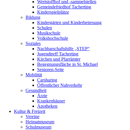
Wertstoffhof und -sammelstellen
Gemeindefriedhof Tacherting
Kinderspielplätze
Bildung
Kindergärten und Kinderbetreuung
Schulen
Musikschule
Volkshochschule
Soziales
Nachbarschaftshilfe „STEP“
Jugendtreff Tacherting
Kirchen und Pfarrämter
Begegnungsfläche in St. Michael
Senioren-Seite
Mobilität
Carsharing
Öffentlicher Nahverkehr
Gesundheit
Ärzte
Krankenhäuser
Apotheken
Kultur & Freizeit
Vereine
Heimatmuseum
Schulmuseum