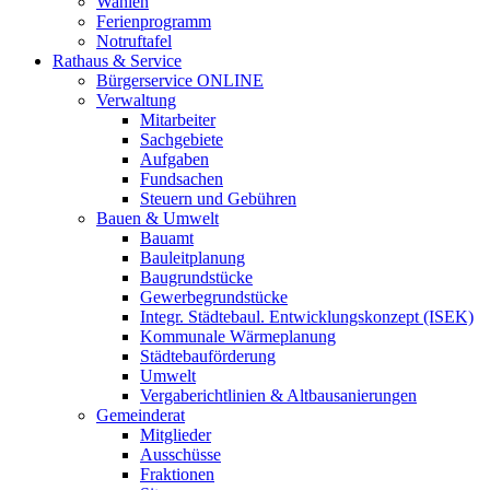
Wahlen
Ferienprogramm
Notruftafel
Rathaus & Service
Bürgerservice ONLINE
Verwaltung
Mitarbeiter
Sachgebiete
Aufgaben
Fundsachen
Steuern und Gebühren
Bauen & Umwelt
Bauamt
Bauleitplanung
Baugrundstücke
Gewerbegrundstücke
Integr. Städtebaul. Entwicklungskonzept (ISEK)
Kommunale Wärmeplanung
Städtebauförderung
Umwelt
Vergaberichtlinien & Altbausanierungen
Gemeinderat
Mitglieder
Ausschüsse
Fraktionen