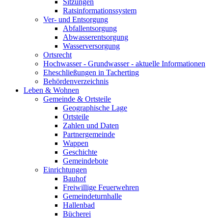
Sitzungen
Ratsinformationssystem
Ver- und Entsorgung
Abfallentsorgung
Abwasserentsorgung
Wasserversorgung
Ortsrecht
Hochwasser - Grundwasser - aktuelle Informationen
Eheschließungen in Tacherting
Behördenverzeichnis
Leben & Wohnen
Gemeinde & Ortsteile
Geographische Lage
Ortsteile
Zahlen und Daten
Partnergemeinde
Wappen
Geschichte
Gemeindebote
Einrichtungen
Bauhof
Freiwillige Feuerwehren
Gemeindeturnhalle
Hallenbad
Bücherei