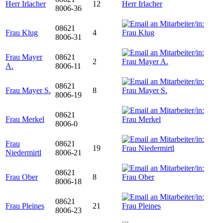
Herr Irlacher
12
8006-36
08621
Frau Klug
4
8006-31
Frau Mayer
08621
2
A.
8006-11
08621
Frau Mayer S.
8
8006-19
08621
Frau Merkel
8006-0
Frau
08621
19
Niedermirtl
8006-21
08621
Frau Ober
8
8006-18
08621
Frau Pleines
21
8006-23