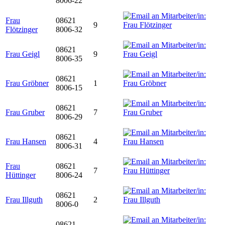
8006-22
Frau
08621
9
Flötzinger
8006-32
08621
Frau Geigl
9
8006-35
08621
Frau Gröbner
1
8006-15
08621
Frau Gruber
7
8006-29
08621
Frau Hansen
4
8006-31
Frau
08621
7
Hüttinger
8006-24
08621
Frau Illguth
2
8006-0
08621