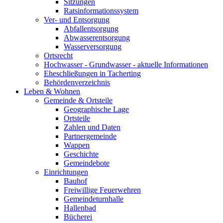
Sitzungen
Ratsinformationssystem
Ver- und Entsorgung
Abfallentsorgung
Abwasserentsorgung
Wasserversorgung
Ortsrecht
Hochwasser - Grundwasser - aktuelle Informationen
Eheschließungen in Tacherting
Behördenverzeichnis
Leben & Wohnen
Gemeinde & Ortsteile
Geographische Lage
Ortsteile
Zahlen und Daten
Partnergemeinde
Wappen
Geschichte
Gemeindebote
Einrichtungen
Bauhof
Freiwillige Feuerwehren
Gemeindeturnhalle
Hallenbad
Bücherei