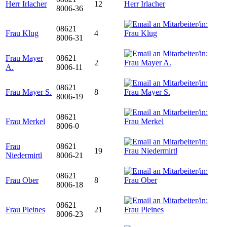
Herr Irlacher
12
8006-36
08621
Frau Klug
4
8006-31
Frau Mayer
08621
2
A.
8006-11
08621
Frau Mayer S.
8
8006-19
08621
Frau Merkel
8006-0
Frau
08621
19
Niedermirtl
8006-21
08621
Frau Ober
8
8006-18
08621
Frau Pleines
21
8006-23