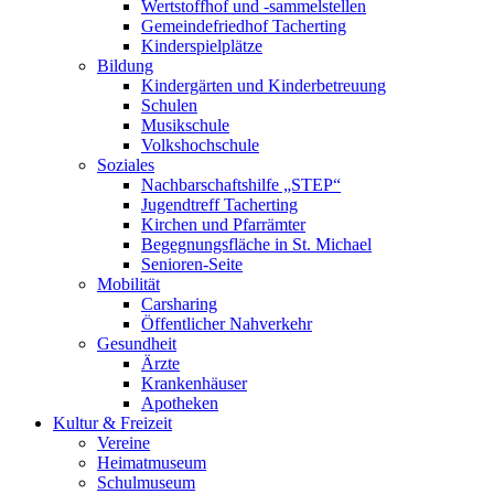
Wertstoffhof und -sammelstellen
Gemeindefriedhof Tacherting
Kinderspielplätze
Bildung
Kindergärten und Kinderbetreuung
Schulen
Musikschule
Volkshochschule
Soziales
Nachbarschaftshilfe „STEP“
Jugendtreff Tacherting
Kirchen und Pfarrämter
Begegnungsfläche in St. Michael
Senioren-Seite
Mobilität
Carsharing
Öffentlicher Nahverkehr
Gesundheit
Ärzte
Krankenhäuser
Apotheken
Kultur & Freizeit
Vereine
Heimatmuseum
Schulmuseum