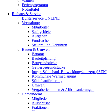
Wahlen
Ferienprogramm
Notruftafel
Rathaus & Service
Bürgerservice ONLINE
Verwaltung
Mitarbeiter
Sachgebiete
Aufgaben
Fundsachen
Steuern und Gebühren
Bauen & Umwelt
Bauamt
Bauleitplanung
Baugrundstücke
Gewerbegrundstücke
Integr. Städtebaul. Entwicklungskonzept (ISEK)
Kommunale Wärmeplanung
Städtebauförderung
Umwelt
Vergaberichtlinien & Altbausanierungen
Gemeinderat
Mitglieder
Ausschüsse
Fraktionen