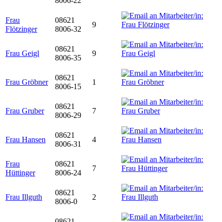
8006-22
Frau
08621
9
Flötzinger
8006-32
08621
Frau Geigl
9
8006-35
08621
Frau Gröbner
1
8006-15
08621
Frau Gruber
7
8006-29
08621
Frau Hansen
4
8006-31
Frau
08621
7
Hüttinger
8006-24
08621
Frau Illguth
2
8006-0
08621