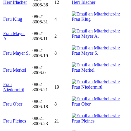
Herr Irlacher
12
8006-36
08621
Frau Klug
4
8006-31
Frau Mayer
08621
2
A.
8006-11
08621
Frau Mayer S.
8
8006-19
08621
Frau Merkel
8006-0
Frau
08621
19
Niedermirtl
8006-21
08621
Frau Ober
8
8006-18
08621
Frau Pleines
21
8006-23