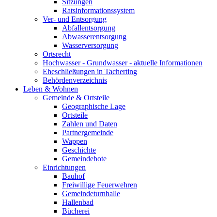
Sitzungen
Ratsinformationssystem
Ver- und Entsorgung
Abfallentsorgung
Abwasserentsorgung
Wasserversorgung
Ortsrecht
Hochwasser - Grundwasser - aktuelle Informationen
Eheschließungen in Tacherting
Behördenverzeichnis
Leben & Wohnen
Gemeinde & Ortsteile
Geographische Lage
Ortsteile
Zahlen und Daten
Partnergemeinde
Wappen
Geschichte
Gemeindebote
Einrichtungen
Bauhof
Freiwillige Feuerwehren
Gemeindeturnhalle
Hallenbad
Bücherei