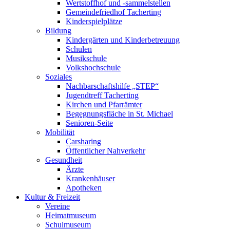
Wertstoffhof und -sammelstellen
Gemeindefriedhof Tacherting
Kinderspielplätze
Bildung
Kindergärten und Kinderbetreuung
Schulen
Musikschule
Volkshochschule
Soziales
Nachbarschaftshilfe „STEP“
Jugendtreff Tacherting
Kirchen und Pfarrämter
Begegnungsfläche in St. Michael
Senioren-Seite
Mobilität
Carsharing
Öffentlicher Nahverkehr
Gesundheit
Ärzte
Krankenhäuser
Apotheken
Kultur & Freizeit
Vereine
Heimatmuseum
Schulmuseum