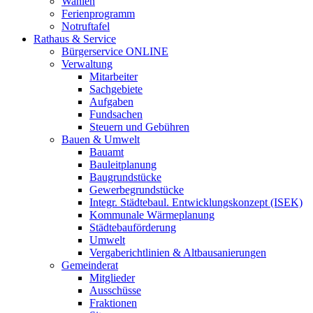
Wahlen
Ferienprogramm
Notruftafel
Rathaus & Service
Bürgerservice ONLINE
Verwaltung
Mitarbeiter
Sachgebiete
Aufgaben
Fundsachen
Steuern und Gebühren
Bauen & Umwelt
Bauamt
Bauleitplanung
Baugrundstücke
Gewerbegrundstücke
Integr. Städtebaul. Entwicklungskonzept (ISEK)
Kommunale Wärmeplanung
Städtebauförderung
Umwelt
Vergaberichtlinien & Altbausanierungen
Gemeinderat
Mitglieder
Ausschüsse
Fraktionen