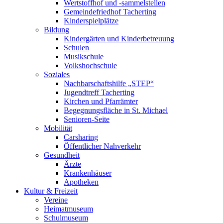
Wertstoffhof und -sammelstellen
Gemeindefriedhof Tacherting
Kinderspielplätze
Bildung
Kindergärten und Kinderbetreuung
Schulen
Musikschule
Volkshochschule
Soziales
Nachbarschaftshilfe „STEP“
Jugendtreff Tacherting
Kirchen und Pfarrämter
Begegnungsfläche in St. Michael
Senioren-Seite
Mobilität
Carsharing
Öffentlicher Nahverkehr
Gesundheit
Ärzte
Krankenhäuser
Apotheken
Kultur & Freizeit
Vereine
Heimatmuseum
Schulmuseum