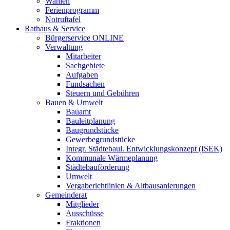
Wahlen
Ferienprogramm
Notruftafel
Rathaus & Service
Bürgerservice ONLINE
Verwaltung
Mitarbeiter
Sachgebiete
Aufgaben
Fundsachen
Steuern und Gebühren
Bauen & Umwelt
Bauamt
Bauleitplanung
Baugrundstücke
Gewerbegrundstücke
Integr. Städtebaul. Entwicklungskonzept (ISEK)
Kommunale Wärmeplanung
Städtebauförderung
Umwelt
Vergaberichtlinien & Altbausanierungen
Gemeinderat
Mitglieder
Ausschüsse
Fraktionen