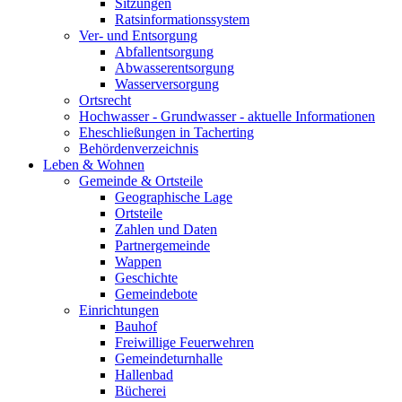
Sitzungen
Ratsinformationssystem
Ver- und Entsorgung
Abfallentsorgung
Abwasserentsorgung
Wasserversorgung
Ortsrecht
Hochwasser - Grundwasser - aktuelle Informationen
Eheschließungen in Tacherting
Behördenverzeichnis
Leben & Wohnen
Gemeinde & Ortsteile
Geographische Lage
Ortsteile
Zahlen und Daten
Partnergemeinde
Wappen
Geschichte
Gemeindebote
Einrichtungen
Bauhof
Freiwillige Feuerwehren
Gemeindeturnhalle
Hallenbad
Bücherei