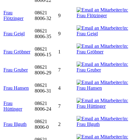
8006-22
Frau
08621
9
Flötzinger
8006-32
08621
Frau Geigl
9
8006-35
08621
Frau Gröbner
1
8006-15
08621
Frau Gruber
7
8006-29
08621
Frau Hansen
4
8006-31
Frau
08621
7
Hüttinger
8006-24
08621
Frau Illguth
2
8006-0
08621