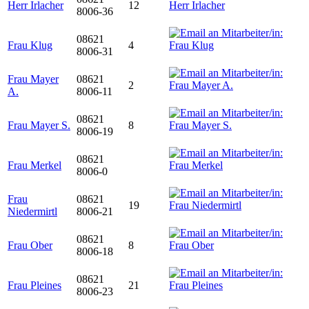
Herr Irlacher
12
8006-36
08621
Frau Klug
4
8006-31
Frau Mayer
08621
2
A.
8006-11
08621
Frau Mayer S.
8
8006-19
08621
Frau Merkel
8006-0
Frau
08621
19
Niedermirtl
8006-21
08621
Frau Ober
8
8006-18
08621
Frau Pleines
21
8006-23