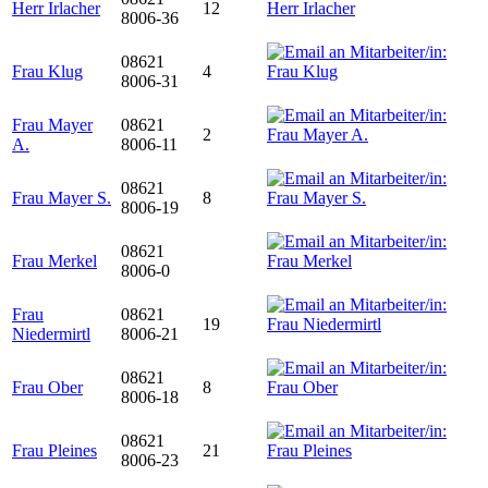
Herr Irlacher
12
8006-36
08621
Frau Klug
4
8006-31
Frau Mayer
08621
2
A.
8006-11
08621
Frau Mayer S.
8
8006-19
08621
Frau Merkel
8006-0
Frau
08621
19
Niedermirtl
8006-21
08621
Frau Ober
8
8006-18
08621
Frau Pleines
21
8006-23