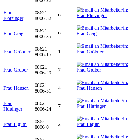
8006-22
Frau
08621
9
Flötzinger
8006-32
08621
Frau Geigl
9
8006-35
08621
Frau Gröbner
1
8006-15
08621
Frau Gruber
7
8006-29
08621
Frau Hansen
4
8006-31
Frau
08621
7
Hüttinger
8006-24
08621
Frau Illguth
2
8006-0
08621