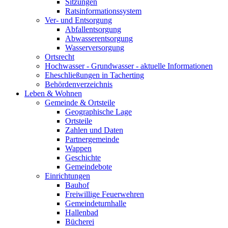
Sitzungen
Ratsinformationssystem
Ver- und Entsorgung
Abfallentsorgung
Abwasserentsorgung
Wasserversorgung
Ortsrecht
Hochwasser - Grundwasser - aktuelle Informationen
Eheschließungen in Tacherting
Behördenverzeichnis
Leben & Wohnen
Gemeinde & Ortsteile
Geographische Lage
Ortsteile
Zahlen und Daten
Partnergemeinde
Wappen
Geschichte
Gemeindebote
Einrichtungen
Bauhof
Freiwillige Feuerwehren
Gemeindeturnhalle
Hallenbad
Bücherei