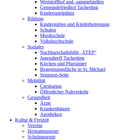
Wertstoffhof und -sammelstellen
Gemeindefriedhof Tacherting
Kinderspielplätze
Bildung
Kindergärten und Kinderbetreuung
Schulen
Musikschule
Volkshochschule
Soziales
Nachbarschaftshilfe „STEP“
Jugendtreff Tacherting
Kirchen und Pfarrämter
Begegnungsfläche in St. Michael
Senioren-Seite
Mobilität
Carsharing
Öffentlicher Nahverkehr
Gesundheit
Ärzte
Krankenhäuser
Apotheken
Kultur & Freizeit
Vereine
Heimatmuseum
Schulmuseum