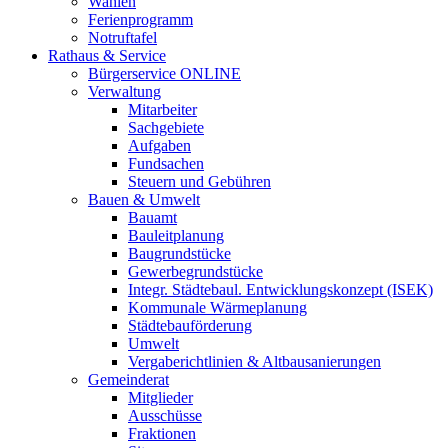
Wahlen
Ferienprogramm
Notruftafel
Rathaus & Service
Bürgerservice ONLINE
Verwaltung
Mitarbeiter
Sachgebiete
Aufgaben
Fundsachen
Steuern und Gebühren
Bauen & Umwelt
Bauamt
Bauleitplanung
Baugrundstücke
Gewerbegrundstücke
Integr. Städtebaul. Entwicklungskonzept (ISEK)
Kommunale Wärmeplanung
Städtebauförderung
Umwelt
Vergaberichtlinien & Altbausanierungen
Gemeinderat
Mitglieder
Ausschüsse
Fraktionen