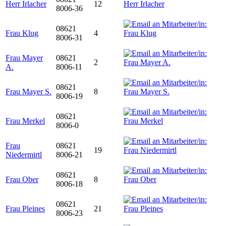
Herr Irlacher
12
8006-36
08621
Frau Klug
4
8006-31
Frau Mayer
08621
2
A.
8006-11
08621
Frau Mayer S.
8
8006-19
08621
Frau Merkel
8006-0
Frau
08621
19
Niedermirtl
8006-21
08621
Frau Ober
8
8006-18
08621
Frau Pleines
21
8006-23