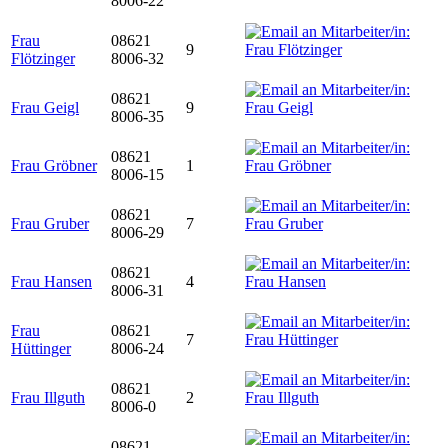
8006-22
Frau
08621
9
Flötzinger
8006-32
08621
Frau Geigl
9
8006-35
08621
Frau Gröbner
1
8006-15
08621
Frau Gruber
7
8006-29
08621
Frau Hansen
4
8006-31
Frau
08621
7
Hüttinger
8006-24
08621
Frau Illguth
2
8006-0
08621