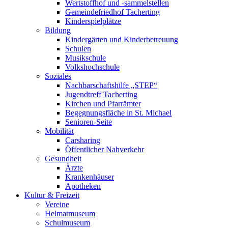
Wertstoffhof und -sammelstellen
Gemeindefriedhof Tacherting
Kinderspielplätze
Bildung
Kindergärten und Kinderbetreuung
Schulen
Musikschule
Volkshochschule
Soziales
Nachbarschaftshilfe „STEP“
Jugendtreff Tacherting
Kirchen und Pfarrämter
Begegnungsfläche in St. Michael
Senioren-Seite
Mobilität
Carsharing
Öffentlicher Nahverkehr
Gesundheit
Ärzte
Krankenhäuser
Apotheken
Kultur & Freizeit
Vereine
Heimatmuseum
Schulmuseum