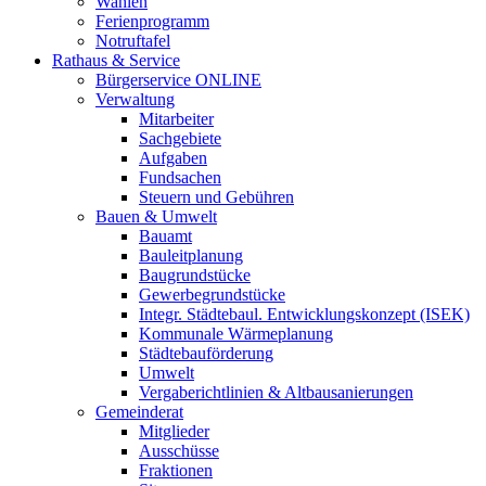
Wahlen
Ferienprogramm
Notruftafel
Rathaus & Service
Bürgerservice ONLINE
Verwaltung
Mitarbeiter
Sachgebiete
Aufgaben
Fundsachen
Steuern und Gebühren
Bauen & Umwelt
Bauamt
Bauleitplanung
Baugrundstücke
Gewerbegrundstücke
Integr. Städtebaul. Entwicklungskonzept (ISEK)
Kommunale Wärmeplanung
Städtebauförderung
Umwelt
Vergaberichtlinien & Altbausanierungen
Gemeinderat
Mitglieder
Ausschüsse
Fraktionen