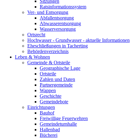
Sitzungen
Ratsinformationssystem
Ver- und Entsorgung
Abfallentsorgung
Abwasserentsorgung
Wasserversorgung
Ortsrecht
Hochwasser - Grundwasser - aktuelle Informationen
Eheschließungen in Tacherting
Behördenverzeichnis
Leben & Wohnen
Gemeinde & Ortsteile
Geographische Lage
Ortsteile
Zahlen und Daten
Partnergemeinde
Wappen
Geschichte
Gemeindebote
Einrichtungen
Bauhof
Freiwillige Feuerwehren
Gemeindeturnhalle
Hallenbad
Bücherei