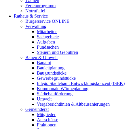
Wahlen
Ferienprogramm
Notruftafel
Rathaus & Service
Bürgerservice ONLINE
Verwaltung
Mitarbeiter
Sachgebiete
Aufgaben
Fundsachen
Steuern und Gebühren
Bauen & Umwelt
Bauamt
Bauleitplanung
Baugrundstücke
Gewerbegrundstücke
Integr. Städtebaul. Entwicklungskonzept (ISEK)
Kommunale Wärmeplanung
Städtebauförderung
Umwelt
Vergaberichtlinien & Altbausanierungen
Gemeinderat
Mitglieder
Ausschüsse
Fraktionen