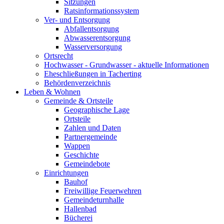
Sitzungen
Ratsinformationssystem
Ver- und Entsorgung
Abfallentsorgung
Abwasserentsorgung
Wasserversorgung
Ortsrecht
Hochwasser - Grundwasser - aktuelle Informationen
Eheschließungen in Tacherting
Behördenverzeichnis
Leben & Wohnen
Gemeinde & Ortsteile
Geographische Lage
Ortsteile
Zahlen und Daten
Partnergemeinde
Wappen
Geschichte
Gemeindebote
Einrichtungen
Bauhof
Freiwillige Feuerwehren
Gemeindeturnhalle
Hallenbad
Bücherei