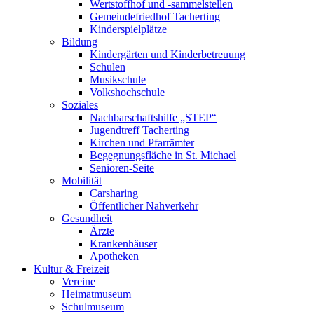
Wertstoffhof und -sammelstellen
Gemeindefriedhof Tacherting
Kinderspielplätze
Bildung
Kindergärten und Kinderbetreuung
Schulen
Musikschule
Volkshochschule
Soziales
Nachbarschaftshilfe „STEP“
Jugendtreff Tacherting
Kirchen und Pfarrämter
Begegnungsfläche in St. Michael
Senioren-Seite
Mobilität
Carsharing
Öffentlicher Nahverkehr
Gesundheit
Ärzte
Krankenhäuser
Apotheken
Kultur & Freizeit
Vereine
Heimatmuseum
Schulmuseum