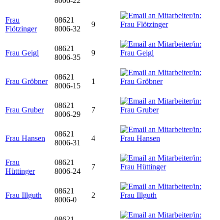
8006-22
Frau
08621
9
Flötzinger
8006-32
08621
Frau Geigl
9
8006-35
08621
Frau Gröbner
1
8006-15
08621
Frau Gruber
7
8006-29
08621
Frau Hansen
4
8006-31
Frau
08621
7
Hüttinger
8006-24
08621
Frau Illguth
2
8006-0
08621