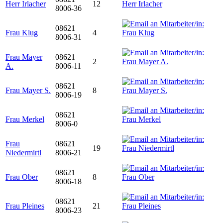
Herr Irlacher
12
8006-36
08621
Frau Klug
4
8006-31
Frau Mayer
08621
2
A.
8006-11
08621
Frau Mayer S.
8
8006-19
08621
Frau Merkel
8006-0
Frau
08621
19
Niedermirtl
8006-21
08621
Frau Ober
8
8006-18
08621
Frau Pleines
21
8006-23